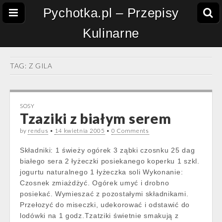
Pychotka.pl – Przepisy
Kulinarne
TAG:
Z GILA
SOSY
Tzaziki z białym serem
by
rendus
•
14 kwietnia 2005
•
0 Comments
Składniki: 1 świeży ogórek 3 ząbki czosnku 25 dag
białego sera 2 łyżeczki posiekanego koperku 1 szkl.
jogurtu naturalnego 1 łyżeczka soli Wykonanie:
Czosnek zmiażdżyć. Ogórek umyć i drobno
posiekać. Wymieszać z pozostałymi składnikami.
Przełozyć do miseczki, udekorować i odstawić do
lodówki na 1 godz.Tzatziki świetnie smakują z