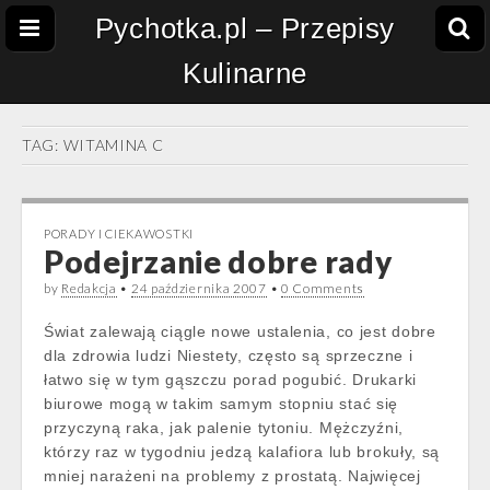
Pychotka.pl – Przepisy
Kulinarne
TAG:
WITAMINA C
PORADY I CIEKAWOSTKI
Podejrzanie dobre rady
by
Redakcja
•
24 października 2007
•
0 Comments
Świat zalewają ciągle nowe ustalenia, co jest dobre
dla zdrowia ludzi Niestety, często są sprzeczne i
łatwo się w tym gąszczu porad pogubić. Drukarki
biurowe mogą w takim samym stopniu stać się
przyczyną raka, jak palenie tytoniu. Mężczyźni,
którzy raz w tygodniu jedzą kalafiora lub brokuły, są
mniej narażeni na problemy z prostatą. Najwięcej