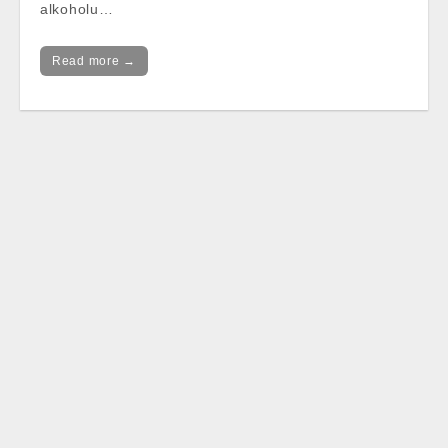
alkoholu…
Read more →