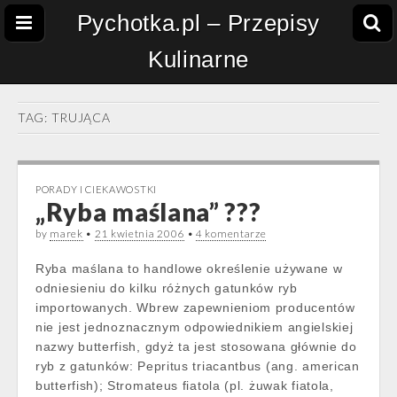
Pychotka.pl – Przepisy
Kulinarne
TAG:
TRUJĄCA
PORADY I CIEKAWOSTKI
„Ryba maślana” ???
by
marek
•
21 kwietnia 2006
•
4 komentarze
Ryba maślana to handlowe określenie używane w
odniesieniu do kilku różnych gatunków ryb
importowanych. Wbrew zapewnieniom producentów
nie jest jednoznacznym odpowiednikiem angielskiej
nazwy butterfish, gdyż ta jest stosowana głównie do
ryb z gatunków: Pepritus triacantbus (ang. american
butterfish); Stromateus fiatola (pl. żuwak fiatola,