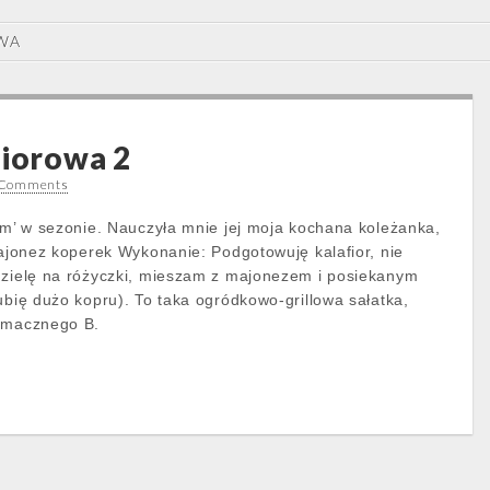
WA
fiorowa 2
 Comments
ram’ w sezonie. Nauczyła mnie jej moja kochana koleżanka,
majonez koperek Wykonanie: Podgotowuję kalafior, nie
dzielę na różyczki, mieszam z majonezem i posiekanym
ubię dużo kopru). To taka ogródkowo-grillowa sałatka,
 Smacznego B.