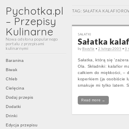
Pychotka.pl
TAG:
SAŁATKA KALAFIORO
– Przepisy
Kulinarne
SAŁATKI
Nowa odsłona popularnego
Sałatka kala
portalu z przepisami
kulinarnymi
by
Bazylia
•
2 lutego 2005
•
0
Main
Skip
Sałatka, którą się 'zaże
Baranina
menu
to
Ola. Składniki: kalafior 
Biwak
content
całkiem do miękkości, – 
Chleb
koperkiem (ja osobiście l
smakuje mi tylko latem.
Cielęcina
Dodaj przepis
Read more →
Dodatki
Drinki
Edycja przepisu