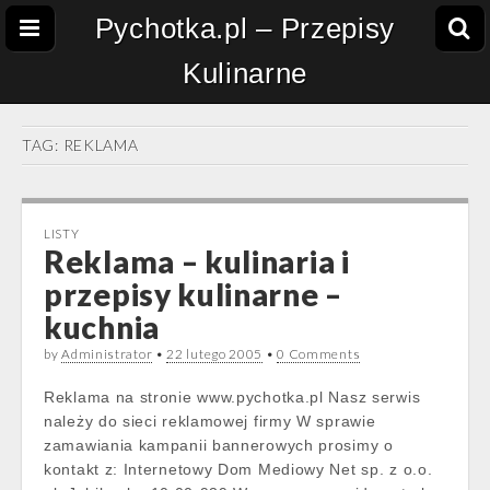
Pychotka.pl – Przepisy
Kulinarne
TAG:
REKLAMA
LISTY
Reklama – kulinaria i
przepisy kulinarne –
kuchnia
by
Administrator
•
22 lutego 2005
•
0 Comments
Reklama na stronie www.pychotka.pl Nasz serwis
należy do sieci reklamowej firmy W sprawie
zamawiania kampanii bannerowych prosimy o
kontakt z: Internetowy Dom Mediowy Net sp. z o.o.