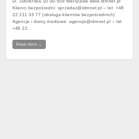
ul. Jubilerska 10 00-939 Warszawa www.idmnet.pl
Klienci bezpośredni:
sprzedaz@idmnet.pl
– tel. +48
22 211 33 77 (obsługa klientów bezpośrednich)
Agencje i domy mediowe:
agencje@idmnet.pl
– tel.
+48 22…
Read more →