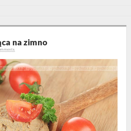
ąca na zimno
omments