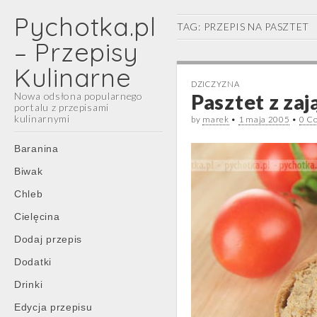
Pychotka.pl
TAG:
PRZEPIS NA PASZTET
– Przepisy
Kulinarne
DZICZYZNA
Nowa odsłona popularnego
Pasztet z zaj
portalu z przepisami
kulinarnymi
by
marek
•
1 maja 2005
•
0 C
Main
Skip
Baranina
menu
to
Biwak
content
Chleb
Cielęcina
Dodaj przepis
Dodatki
Drinki
Edycja przepisu