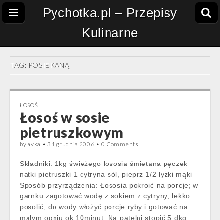
Pychotka.pl – Przepisy
Kulinarne
TAG:
POSIEKANĄ
ŁOSOŚ
Łosoś w sosie
pietruszkowym
by
ayka
•
31 grudnia 2006
•
0 Comments
Składniki: 1kg świeżego łososia śmietana pęczek
natki pietruszki 1 cytryna sól, pieprz 1/2 łyżki mąki
Sposób przyrządzenia: Łososia pokroić na porcje; w
garnku zagotować wodę z sokiem z cytryny, lekko
posolić; do wody włożyć porcje ryby i gotować na
małym ogniu ok.10minut. Na patelni stopić 5 dkg