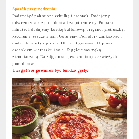
Sposób przyrządzenia:
Podsmażyć pokrojoną cebulkę i czosnek. Dodajemy
odsączony sok z pomidorów i zagotowujemy. Po paru
minutach dodajemy kostkę bulionową, oregano, pietruszkę,
ketchup i jeszcze 5 min. Gotujemy. Pomidory zmiksować ,
dodać do reszty i jeszcze 10 minut gotować. Doprawić
czosnkiem w proszku i solą. Zagęścić sos mąką
ziemniaczaną. Na zdjęciu sos jest zrobiony ze świeżych
pomidorów.
Uwaga! Sos powinien być bardzo gęsty.