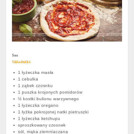
Sos
Składniki:
1 łyżeczka masła
1 cebulka
1 ząbek czosnku
1 puszka krojonych pomidorów
½ kostki bulionu warzywnego
1 łyżeczka oregano
1 łyżka pokrojonej natki pietruszki
1 łyżeczka ketchupu
sproszkowany czosnek
sól, mąka ziemniaczana