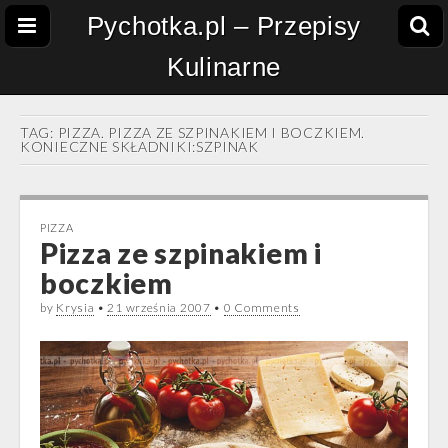
Pychotka.pl – Przepisy
Kulinarne
TAG:
PIZZA. PIZZA ZE SZPINAKIEM I BOCZKIEM.
KONIECZNE SKŁADNIKI:SZPINAK
PIZZA
Pizza ze szpinakiem i
boczkiem
by
Krysia
•
21 września 2007
•
0 Comments