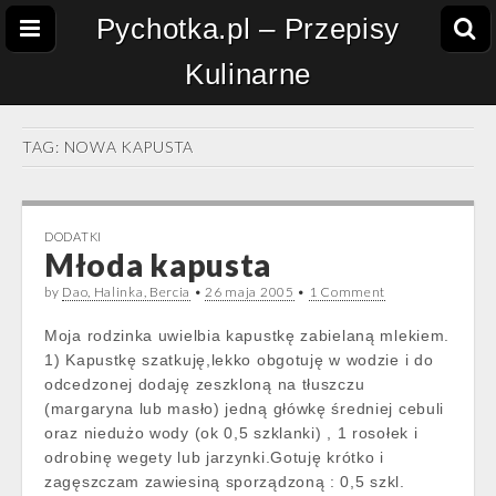
Pychotka.pl – Przepisy
Kulinarne
TAG:
NOWA KAPUSTA
DODATKI
Młoda kapusta
by
Dao, Halinka, Bercia
•
26 maja 2005
•
1 Comment
Moja rodzinka uwielbia kapustkę zabielaną mlekiem.
1) Kapustkę szatkuję,lekko obgotuję w wodzie i do
odcedzonej dodaję zeszkloną na tłuszczu
(margaryna lub masło) jedną główkę średniej cebuli
oraz niedużo wody (ok 0,5 szklanki) , 1 rosołek i
odrobinę wegety lub jarzynki.Gotuję krótko i
zagęszczam zawiesiną sporządzoną : 0,5 szkl.