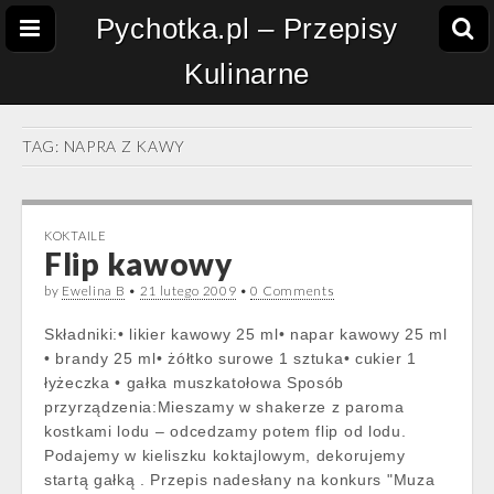
Pychotka.pl – Przepisy
Kulinarne
TAG:
NAPRA Z KAWY
KOKTAILE
Flip kawowy
by
Ewelina B
•
21 lutego 2009
•
0 Comments
Składniki:• likier kawowy 25 ml• napar kawowy 25 ml
• brandy 25 ml• żółtko surowe 1 sztuka• cukier 1
łyżeczka • gałka muszkatołowa Sposób
przyrządzenia:Mieszamy w shakerze z paroma
kostkami lodu – odcedzamy potem flip od lodu.
Podajemy w kieliszku koktajlowym, dekorujemy
startą gałką . Przepis nadesłany na konkurs "Muza