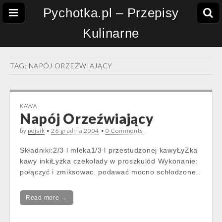
Pychotka.pl – Przepisy
Kulinarne
TAG:
NAPÓJ ORZEŹWIAJĄCY
KAWA
Napój Orzeźwiający
by
pejsik
•
26 grudnia 2004
•
0 Comments
Składniki:2/3 l mleka1/3 l przestudzonej kawyŁyŻka
kawy inkiŁyżka czekolady w proszkulód Wykonanie:
połączyć i zmiksowac. podawać mocno schłodzone..
Read more →