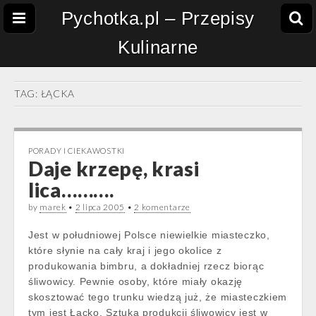
Pychotka.pl – Przepisy
Kulinarne
TAG:
ŁĄCKA
PORADY I CIEKAWOSTKI
Daje krzepę, krasi
lica……….
by
marek
•
2 lipca 2005
•
2 komentarze
Jest w południowej Polsce niewielkie miasteczko,
które słynie na cały kraj i jego okolice z
produkowania bimbru, a dokładniej rzecz biorąc
śliwowicy. Pewnie osoby, które miały okazję
skosztować tego trunku wiedzą już, że miasteczkiem
tym jest Łącko. Sztuka produkcji śliwowicy jest w