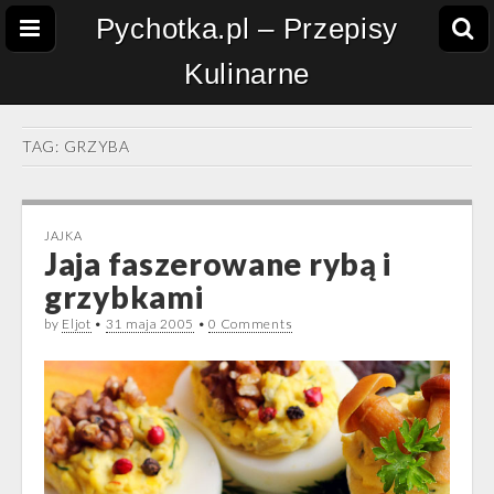
Pychotka.pl – Przepisy
Kulinarne
TAG:
GRZYBA
JAJKA
Jaja faszerowane rybą i
grzybkami
by
Eljot
•
31 maja 2005
•
0 Comments