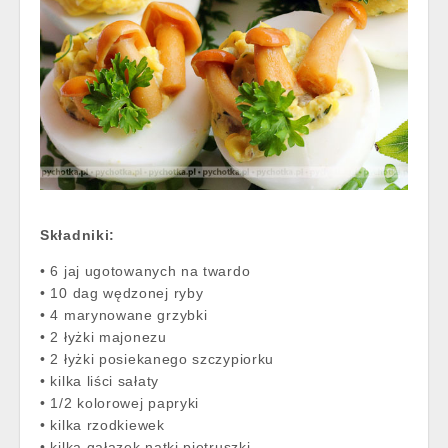
Składniki:
• 6 jaj ugotowanych na twardo
• 10 dag wędzonej ryby
• 4 marynowane grzybki
• 2 łyżki majonezu
• 2 łyżki posiekanego szczypiorku
• kilka liści sałaty
• 1/2 kolorowej papryki
• kilka rzodkiewek
• kilka gałązek natki pietruszki