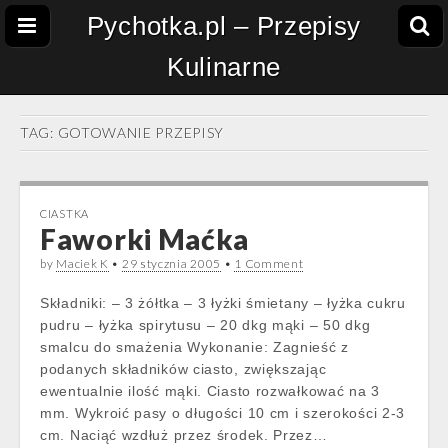
Pychotka.pl – Przepisy
Kulinarne
TAG:
GOTOWANIE PRZEPISY
CIASTKA
Faworki Maćka
by
Maciek K
•
29 stycznia 2005
•
1 Comment
Składniki: – 3 żółtka – 3 łyżki śmietany – łyżka cukru
pudru – łyżka spirytusu – 20 dkg mąki – 50 dkg
smalcu do smażenia Wykonanie: Zagnieść z
podanych składników ciasto, zwiększając
ewentualnie ilość mąki. Ciasto rozwałkować na 3
mm. Wykroić pasy o długości 10 cm i szerokości 2-3
cm. Naciąć wzdłuż przez środek. Przez…