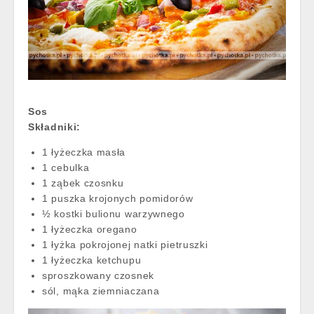
Sos
Składniki:
1 łyżeczka masła
1 cebulka
1 ząbek czosnku
1 puszka krojonych pomidorów
½ kostki bulionu warzywnego
1 łyżeczka oregano
1 łyżka pokrojonej natki pietruszki
1 łyżeczka ketchupu
sproszkowany czosnek
sól, mąka ziemniaczana