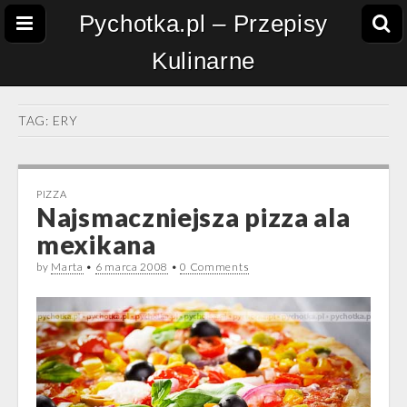
Pychotka.pl – Przepisy
Kulinarne
TAG:
ERY
PIZZA
Najsmaczniejsza pizza ala
mexikana
by
Marta
•
6 marca 2008
•
0 Comments