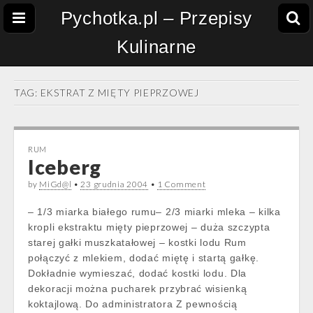
Pychotka.pl – Przepisy
Kulinarne
TAG:
EKSTRAT Z MIĘTY PIEPRZOWEJ
RUM
Iceberg
by
MiGd@l
•
23 grudnia 2004
•
1 Comment
– 1/3 miarka białego rumu– 2/3 miarki mleka – kilka
kropli ekstraktu mięty pieprzowej – duża szczypta
starej gałki muszkatałowej – kostki lodu Rum
połączyć z mlekiem, dodać miętę i startą gałkę.
Dokładnie wymieszać, dodać kostki lodu. Dla
dekoracji można pucharek przybrać wisienką
koktajlową. Do administratora Z pewnością