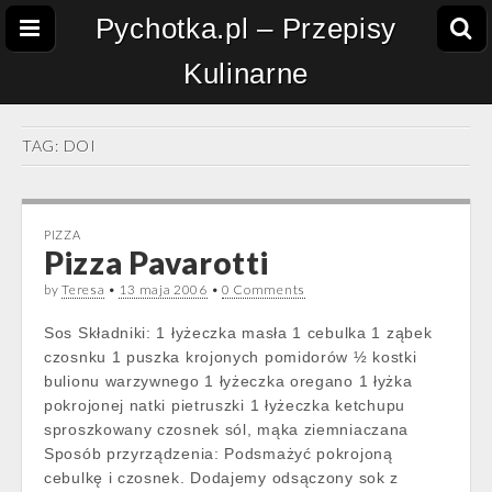
Pychotka.pl – Przepisy
Kulinarne
TAG:
DOI
PIZZA
Pizza Pavarotti
by
Teresa
•
13 maja 2006
•
0 Comments
Sos Składniki: 1 łyżeczka masła 1 cebulka 1 ząbek
czosnku 1 puszka krojonych pomidorów ½ kostki
bulionu warzywnego 1 łyżeczka oregano 1 łyżka
pokrojonej natki pietruszki 1 łyżeczka ketchupu
sproszkowany czosnek sól, mąka ziemniaczana
Sposób przyrządzenia: Podsmażyć pokrojoną
cebulkę i czosnek. Dodajemy odsączony sok z