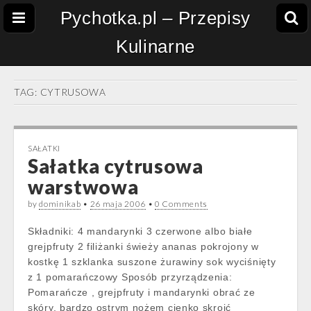
Pychotka.pl – Przepisy
Kulinarne
TAG:
CYTRUSOWA
SAŁATKI
Sałatka cytrusowa
warstwowa
by
dominikab
•
26 maja 2006
•
0 Comments
Składniki: 4 mandarynki 3 czerwone albo białe
grejpfruty 2 filiżanki świeży ananas pokrojony w
kostkę 1 szklanka suszone żurawiny sok wyciśnięty
z 1 pomarańczowy Sposób przyrządzenia:
Pomarańcze , grejpfruty i mandarynki obrać ze
skóry, bardzo ostrym nożem cienko skroić