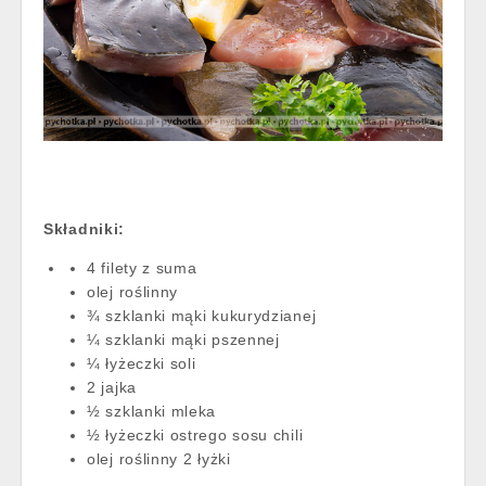
Składniki:
4 filety z suma
olej roślinny
¾ szklanki mąki kukurydzianej
¼ szklanki mąki pszennej
¼ łyżeczki soli
2 jajka
½ szklanki mleka
½ łyżeczki ostrego sosu chili
olej roślinny 2 łyżki