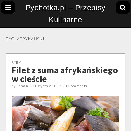
Pychotka.pl – Przepisy
Kulinarne
TAG:
AFRYKAŃSKI
RYBY
Filet z suma afrykańskiego
w cieście
by
Roman
•
31 stycznia 2007
•
0 Comments