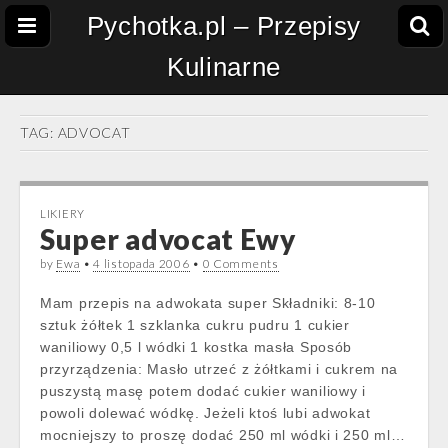
Pychotka.pl – Przepisy
Kulinarne
TAG:
ADVOCAT
LIKIERY
Super advocat Ewy
by
Ewa
•
4 listopada 2006
•
0 Comments
Mam przepis na adwokata super Składniki: 8-10
sztuk żółtek 1 szklanka cukru pudru 1 cukier
waniliowy 0,5 l wódki 1 kostka masła Sposób
przyrządzenia: Masło utrzeć z żółtkami i cukrem na
puszystą masę potem dodać cukier waniliowy i
powoli dolewać wódkę. Jeżeli ktoś lubi adwokat
mocniejszy to proszę dodać 250 ml wódki i 250 ml…