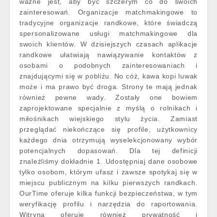
ważne jest, aby być szczerym co do swoich
zainteresowań. Organizacje matchmakingowe to
tradycyjne organizacje randkowe, które świadczą
spersonalizowane usługi matchmakingowe dla
swoich klientów. W dzisiejszych czasach aplikacje
randkowe ułatwiają nawiązywanie kontaktów z
osobami o podobnych zainteresowaniach i
znajdującymi się w pobliżu. No cóż, kawa kopi luwak
może i ma prawo być droga. Strony te mają jednak
również pewne wady. Zostały one bowiem
zaprojektowane specjalnie z myślą o rolnikach i
miłośnikach wiejskiego stylu życia. Zamiast
przeglądać niekończące się profile, użytkownicy
każdego dnia otrzymują wyselekcjonowany wybór
potencjalnych dopasowań. Dla tej definicji
znaleźliśmy dokładnie 1. Udostępniaj dane osobowe
tylko osobom, którym ufasz i zawsze spotykaj się w
miejscu publicznym na kilku pierwszych randkach.
OurTime oferuje kilka funkcji bezpieczeństwa, w tym
weryfikację profilu i narzędzia do raportowania.
Witryna oferuje również prywatność i