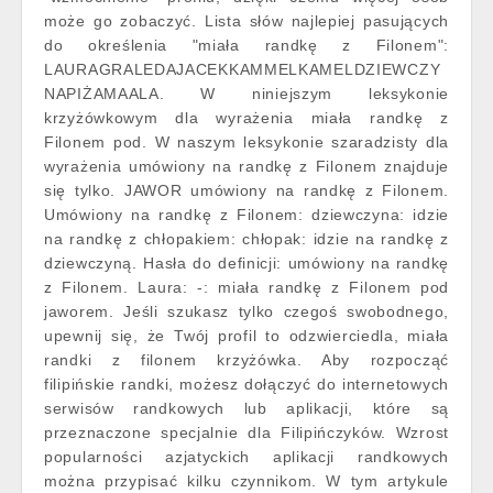
może go zobaczyć. Lista słów najlepiej pasujących
do określenia "miała randkę z Filonem":
LAURAGRALEDAJACEKKAMMELKAMELDZIEWCZY
NAPIŻAMAALA. W niniejszym leksykonie
krzyżówkowym dla wyrażenia miała randkę z
Filonem pod. W naszym leksykonie szaradzisty dla
wyrażenia umówiony na randkę z Filonem znajduje
się tylko. JAWOR umówiony na randkę z Filonem.
Umówiony na randkę z Filonem: dziewczyna: idzie
na randkę z chłopakiem: chłopak: idzie na randkę z
dziewczyną. Hasła do definicji: umówiony na randkę
z Filonem. Laura: -: miała randkę z Filonem pod
jaworem. Jeśli szukasz tylko czegoś swobodnego,
upewnij się, że Twój profil to odzwierciedla, miała
randki z filonem krzyżówka. Aby rozpocząć
filipińskie randki, możesz dołączyć do internetowych
serwisów randkowych lub aplikacji, które są
przeznaczone specjalnie dla Filipińczyków. Wzrost
popularności azjatyckich aplikacji randkowych
można przypisać kilku czynnikom. W tym artykule