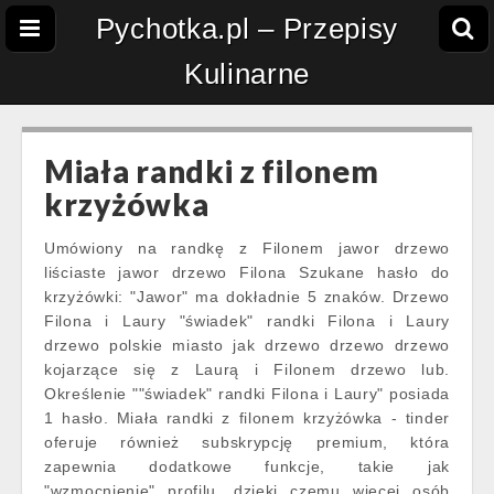
Pychotka.pl – Przepisy
Kulinarne
Miała randki z filonem
krzyżówka
Umówiony na randkę z Filonem jawor drzewo
liściaste jawor drzewo Filona Szukane hasło do
krzyżówki: "Jawor" ma dokładnie 5 znaków. Drzewo
Filona i Laury "świadek" randki Filona i Laury
drzewo polskie miasto jak drzewo drzewo drzewo
kojarzące się z Laurą i Filonem drzewo lub.
Określenie ""świadek" randki Filona i Laury" posiada
1 hasło. Miała randki z filonem krzyżówka - tinder
oferuje również subskrypcję premium, która
zapewnia dodatkowe funkcje, takie jak
"wzmocnienie" profilu, dzięki czemu więcej osób