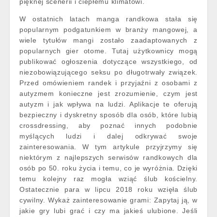
pięknej scenerii i ciepłemu klimatowi.
W ostatnich latach manga randkowa stała się
popularnym podgatunkiem w branży mangowej, a
wiele tytułów mangi zostało zaadaptowanych z
popularnych gier otome. Tutaj użytkownicy mogą
publikować ogłoszenia dotyczące wszystkiego, od
niezobowiązującego seksu po długotrwały związek.
Przed omówieniem randek i przyjaźni z osobami z
autyzmem konieczne jest zrozumienie, czym jest
autyzm i jak wpływa na ludzi. Aplikacje te oferują
bezpieczny i dyskretny sposób dla osób, które lubią
crossdressing, aby poznać innych podobnie
myślących ludzi i dalej odkrywać swoje
zainteresowania. W tym artykule przyjrzymy się
niektórym z najlepszych serwisów randkowych dla
osób po 50. roku życia i temu, co je wyróżnia. Dzięki
temu kolejny raz mogła wziąć ślub kościelny.
Ostatecznie para w lipcu 2018 roku wzięła ślub
cywilny. Wykaż zainteresowanie grami: Zapytaj ją, w
jakie gry lubi grać i czy ma jakieś ulubione. Jeśli