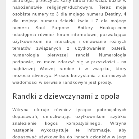
astrologa, przeczytać karty tarota lub wziąć udział w
nabożeństwie religijnym/duchowym. Teraz moje
osobiste numery to 3 dla mojego numeru Destiny, 4
dla mojego numeru ścieżki życia i 7 dla mojego
numeru Soul Purpose. Battery Hookup.com
udostępnia również forum internetowe, pozwalające
użytkownikom na interakcję i omawianie różnych
tematów związanych z użytkowaniem baterii,
numerologia pierwszej randki. Numerologia
podpowie, co może zdarzyć się w przyszłości - na
najbliższej Waszej randce i w związku, który
możecie stworzyć. Proces korzystania z darmowych
wiadomości w serwisie randkowym jest prosty.
Randki z dziewczynami z opola
Witryna oferuje również tysiące potencjalnych
dopasowań, umożliwiając użytkownikom szybkie
znalezienie kogoś kompatybilnego. Witryna
następnie wykorzystuje te informacje, aby
dopasować użytkownika do innych członków w jego