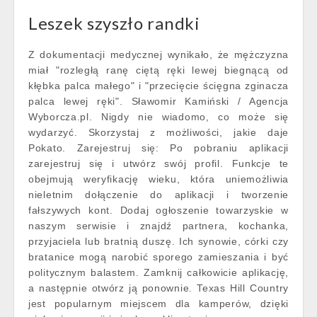
Leszek szyszło randki
Z dokumentacji medycznej wynikało, że mężczyzna
miał "rozległą ranę ciętą ręki lewej biegnącą od
kłębka palca małego" i "przecięcie ścięgna zginacza
palca lewej ręki". Sławomir Kamiński / Agencja
Wyborcza.pl. Nigdy nie wiadomo, co może się
wydarzyć. Skorzystaj z możliwości, jakie daje
Pokato. Zarejestruj się: Po pobraniu aplikacji
zarejestruj się i utwórz swój profil. Funkcje te
obejmują weryfikację wieku, która uniemożliwia
nieletnim dołączenie do aplikacji i tworzenie
fałszywych kont. Dodaj ogłoszenie towarzyskie w
naszym serwisie i znajdź partnera, kochanka,
przyjaciela lub bratnią duszę. Ich synowie, córki czy
bratanice mogą narobić sporego zamieszania i być
politycznym balastem. Zamknij całkowicie aplikację,
a następnie otwórz ją ponownie. Texas Hill Country
jest popularnym miejscem dla kamperów, dzięki