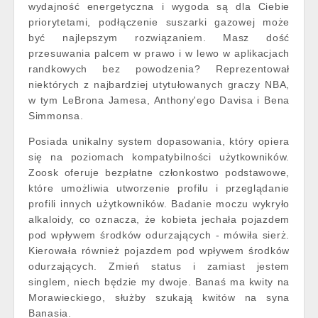
wydajność energetyczna i wygoda są dla Ciebie
priorytetami, podłączenie suszarki gazowej może
być najlepszym rozwiązaniem. Masz dość
przesuwania palcem w prawo i w lewo w aplikacjach
randkowych bez powodzenia? Reprezentował
niektórych z najbardziej utytułowanych graczy NBA,
w tym LeBrona Jamesa, Anthony'ego Davisa i Bena
Simmonsa.
Posiada unikalny system dopasowania, który opiera
się na poziomach kompatybilności użytkowników.
Zoosk oferuje bezpłatne członkostwo podstawowe,
które umożliwia utworzenie profilu i przeglądanie
profili innych użytkowników. Badanie moczu wykryło
alkaloidy, co oznacza, że kobieta jechała pojazdem
pod wpływem środków odurzających - mówiła sierż.
Kierowała również pojazdem pod wpływem środków
odurzających. Zmień status i zamiast jestem
singlem, niech będzie my dwoje. Banaś ma kwity na
Morawieckiego, służby szukają kwitów na syna
Banasia.