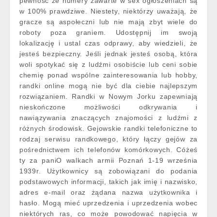
pewność że numery zawarte w sex ogłoszeniach są
w 100% prawdziwe. Niestety, niektórzy uważają, że
gracze są aspołeczni lub nie mają zbyt wiele do
roboty poza graniem. Udostępnij im swoją
lokalizację i ustal czas odprawy, aby wiedzieli, że
jesteś bezpieczny. Jeśli jednak jesteś osobą, która
woli spotykać się z ludźmi osobiście lub ceni sobie
chemię ponad wspólne zainteresowania lub hobby,
randki online mogą nie być dla ciebie najlepszym
rozwiązaniem. Randki w Nowym Jorku zapewniają
nieskończone możliwości odkrywania i
nawiązywania znaczących znajomości z ludźmi z
różnych środowisk. Gejowskie randki telefoniczne to
rodzaj serwisu randkowego, który łączy gejów za
pośrednictwem ich telefonów komórkowych. Cóżeś
ty za paniO walkach armii Poznań 1-19 września
1939r. Użytkownicy są zobowiązani do podania
podstawowych informacji, takich jak imię i nazwisko,
adres e-mail oraz żądana nazwa użytkownika i
hasło. Mogą mieć uprzedzenia i uprzedzenia wobec
niektórych ras, co może powodować napięcia w