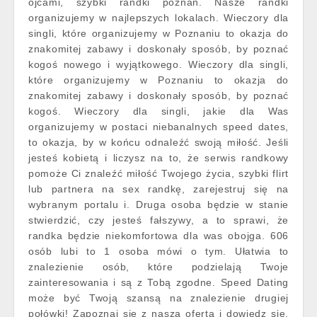
ojcami, szybki randki poznań. Nasze randki
organizujemy w najlepszych lokalach. Wieczory dla
singli, które organizujemy w Poznaniu to okazja do
znakomitej zabawy i doskonały sposób, by poznać
kogoś nowego i wyjątkowego. Wieczory dla singli,
które organizujemy w Poznaniu to okazja do
znakomitej zabawy i doskonały sposób, by poznać
kogoś. Wieczory dla singli, jakie dla Was
organizujemy w postaci niebanalnych speed dates,
to okazja, by w końcu odnaleźć swoją miłość. Jeśli
jesteś kobietą i liczysz na to, że serwis randkowy
pomoże Ci znaleźć miłość Twojego życia, szybki flirt
lub partnera na sex randkę, zarejestruj się na
wybranym portalu i. Druga osoba będzie w stanie
stwierdzić, czy jesteś fałszywy, a to sprawi, że
randka będzie niekomfortowa dla was obojga. 606
osób lubi to 1 osoba mówi o tym. Ułatwia to
znalezienie osób, które podzielają Twoje
zainteresowania i są z Tobą zgodne. Speed Dating
może być Twoją szansą na znalezienie drugiej
połówki! Zapoznaj się z naszą ofertą i dowiedz się,