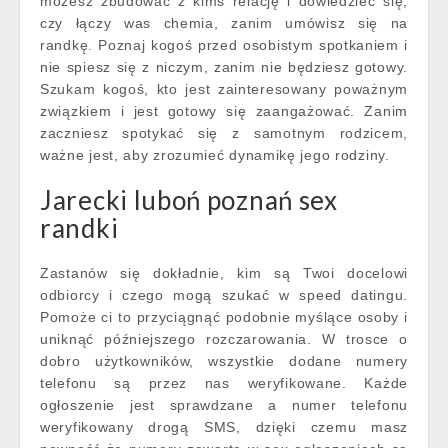
możesz zbudować z kimś relację i dowiedzieć się,
czy łączy was chemia, zanim umówisz się na
randkę. Poznaj kogoś przed osobistym spotkaniem i
nie spiesz się z niczym, zanim nie będziesz gotowy.
Szukam kogoś, kto jest zainteresowany poważnym
związkiem i jest gotowy się zaangażować. Zanim
zaczniesz spotykać się z samotnym rodzicem,
ważne jest, aby zrozumieć dynamikę jego rodziny.
Jarecki luboń poznań sex
randki
Zastanów się dokładnie, kim są Twoi docelowi
odbiorcy i czego mogą szukać w speed datingu.
Pomoże ci to przyciągnąć podobnie myślące osoby i
uniknąć późniejszego rozczarowania. W trosce o
dobro użytkowników, wszystkie dodane numery
telefonu są przez nas weryfikowane. Każde
ogłoszenie jest sprawdzane a numer telefonu
weryfikowany drogą SMS, dzięki czemu masz