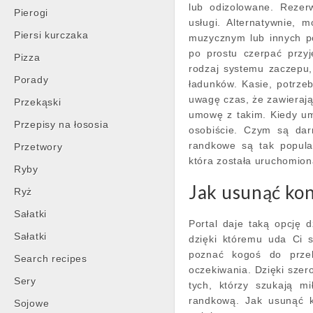
lub odizolowane. Rezer
Pierogi
usługi. Alternatywnie,
Piersi kurczaka
muzycznym lub innych po
po prostu czerpać przy
Pizza
rodzaj systemu zaczepu,
Porady
ładunków. Kasie, potrze
uwagę czas, że zawierają
Przekąski
umowę z takim. Kiedy um
Przepisy na łososia
osobiście. Czym są dar
randkowe są tak popula
Przetwory
która została uruchomion
Ryby
Jak usunąć kon
Ryż
Sałatki
Portal daje taką opcję dz
Sałatki
dzięki któremu uda Ci 
poznać kogoś do przel
Search recipes
oczekiwania. Dzięki szero
Sery
tych, którzy szukają mi
randkową. Jak usunąć k
Sojowe