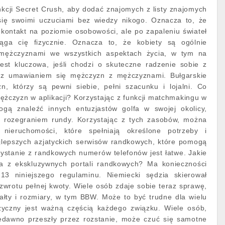
kcji Secret Crush, aby dodać znajomych z listy znajomych
się swoimi uczuciami bez wiedzy nikogo. Oznacza to, że
kontakt na poziomie osobowości, ale po zapaleniu świateł
ąga cię fizycznie. Oznacza to, że kobiety są ogólnie
mężczyznami we wszystkich aspektach życia, w tym na
est kluczowa, jeśli chodzi o skuteczne radzenie sobie z
z umawianiem się mężczyzn z mężczyznami. Bułgarskie
n, którzy są pewni siebie, pełni szacunku i lojalni. Co
ężczyzn w aplikacji? Korzystając z funkcji matchmakingu w
mogą znaleźć innych entuzjastów golfa w swojej okolicy,
i rozegraniem rundy. Korzystając z tych zasobów, można
nieruchomości, które spełniają określone potrzeby i
ajlepszych azjatyckich serwisów randkowych, które pomogą
zystanie z randkowych numerów telefonów jest łatwe. Jakie
ia z ekskluzywnych portali randkowych? Ma konieczności
13 niniejszego regulaminu. Niemiecki sędzia skierował
wrotu pełnej kwoty. Wiele osób zdaje sobie teraz sprawę,
ałty i rozmiary, w tym BBW. Może to być trudne dla wielu
zyczny jest ważną częścią każdego związku. Wiele osób,
edawno przeszły przez rozstanie, może czuć się samotne