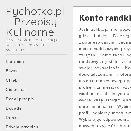
Pychotka.pl
Konto randki
– Przepisy
Kulinarne
Jeśli aplikacja nie poz
gdzie indziej. Dlacz
Nowa odsłona popularnego
zainteresowanymi. Jednak
portalu z przepisami
moich najbliższych przy
kulinarnymi
związani. Konto randki w
Main
Skip
Baranina
randkowych jest to, że 
menu
to
swojej seksualności. K
Biwak
content
doświadczeniami i oferu
Chleb
uczenia maszynowego po
profile i zmniejszyć ryz
Cielęcina
wiadomości do innych uż
Dodaj przepis
wygraj kasę. Drugim Madr
euro, minimalnie. Wybie
Dodatki
profil, seniorzy mogą z
Drinki
Wybierając odpowiednią 
nowych przyjaciół lub ro
Edycja przepisu