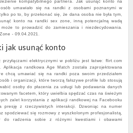
lezienie kompatybilnego partnera. Jak usunąć konto na
e osób umawiało się na randki z osobami poznanymi w
tylko po to, by przekonać się, że dana osoba nie była tym,
usunąć konto na randki sex zone, inną potencjalną wadą
e może to prowadzić do zamieszania i niezdecydowania.
Zone - 09.04.2021.
ki jak usunąć konto
przyłączami elektrycznymi w pobliżu jest łatwe: flirt.com
o. Aplikacja randkowa Age Match została zaprojektowana
tóre chcą umawiać się na randki poza swoim przedziałem
osób i organizacji, które tworzą fałszywe profile lub stosują
zwabić osoby do płacenia za usługi lub podawania danych
owanym facetem, który uwielbia spędzać czas na świeżym
ych zalet korzystania z aplikacji randkowej na Facebooku
a presję z rzeczywistych interakcji. Dzwoniąc na numer
esz spodziewać się rozmowy z wyszkolonym profesjonalistą,
ny do radzenia sobie z różnymi kwestiami i obawami