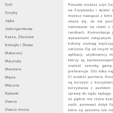
Grill
Ponadto możesz użyć fun
na Facebooku i dzielić 
Grzyby
możesz nawiązać z kimś 
Jajka
okaże się, że nie poci
traktowane na równi z 
Jednogarnkowe
randkach. Komunikacja j
Kasza, Zbożowe
wyzwaniami związanymi 
kobiety szukają mężczyz
Koktajle i Shake
odróżnia Cię od innych m
Makarony
aplikacji, użytkownicy 
którzy są zainteresowan
Marynaty
znaleźć szeroką gamę 
Members
preferencje. Oto kilka n
Ci znaleźć partnera. Kor
Mięsa
są korzyści z korzystan
Mleczne
korzystania z punktem 
Nalewki
sprawę do sądu żądając z
że piękno ma różne kszt
Owoce
osób, ponieważ dotyk fi
Owoce morza
które są samotne lub ni