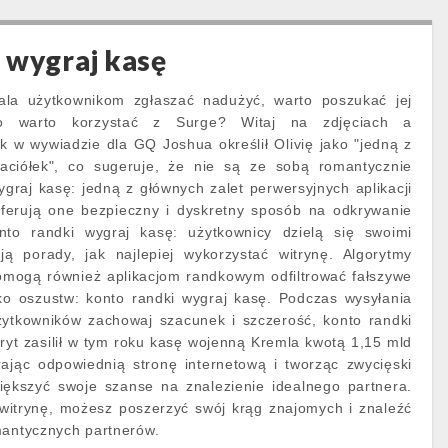
 wygraj kasę
wala użytkownikom zgłaszać nadużyć, warto poszukać jej
ego warto korzystać z Surge? Witaj na zdjęciach a
 w wywiadzie dla GQ Joshua określił Olivię jako "jedną z
jaciółek", co sugeruje, że nie są ze sobą romantycznie
ygraj kasę: jedną z głównych zalet perwersyjnych aplikacji
oferują one bezpieczny i dyskretny sposób na odkrywanie
onto randki wygraj kasę: użytkownicy dzielą się swoimi
ją porady, jak najlepiej wykorzystać witrynę. Algorytmy
mogą również aplikacjom randkowym odfiltrować fałszywe
yko oszustw: konto randki wygraj kasę. Podczas wysyłania
ytkowników zachowaj szacunek i szczerość, konto randki
yt zasilił w tym roku kasę wojenną Kremla kwotą 1,15 mld
rając odpowiednią stronę internetową i tworząc zwycięski
większyć swoje szanse na znalezienie idealnego partnera.
witrynę, możesz poszerzyć swój krąg znajomych i znaleźć
mantycznych partnerów.