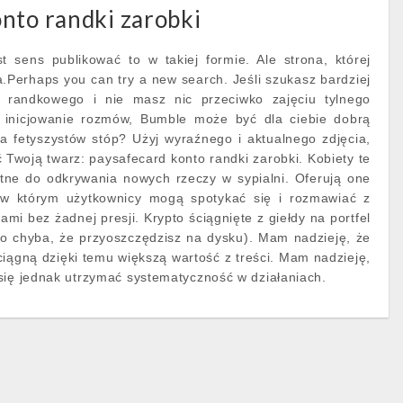
nto randki zarobki
t sens publikować to w takiej formie. Ale strona, której
a.Perhaps you can try a new search. Jeśli szukasz bardziej
 randkowego i nie masz nic przeciwko zajęciu tylnego
 o inicjowanie rozmów, Bumble może być dla ciebie dobrą
a fetyszystów stóp? Użyj wyraźnego i aktualnego zdjęcia,
 Twoją twarz: paysafecard konto randki zarobki. Kobiety te
ętne do odkrywania nowych rzeczy w sypialni. Oferują one
 w którym użytkownicy mogą spotykać się i rozmawiać z
mi bez żadnej presji. Krypto ściągnięte z giełdy na portfel
(no chyba, że przyoszczędzisz na dysku). Mam nadzieję, że
ciągną dzięki temu większą wartość z treści. Mam nadzieję,
się jednak utrzymać systematyczność w działaniach.