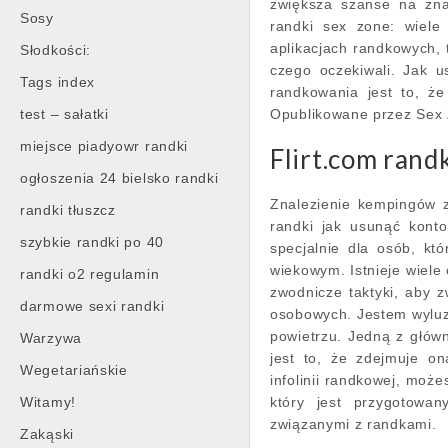
zwiększa szanse na zna
Sosy
randki sex zone: wiel
aplikacjach randkowych, 
Słodkości:
czego oczekiwali. Jak 
Tags index
randkowania jest to, ż
test – sałatki
Opublikowane przez Sex 
miejsce piadyowr randki
Flirt.com rand
ogłoszenia 24 bielsko randki
Znalezienie kempingów z 
randki tłuszcz
randki jak usunąć kont
szybkie randki po 40
specjalnie dla osób, k
wiekowym. Istnieje wiele 
randki o2 regulamin
zwodnicze taktyki, aby 
darmowe sexi randki
osobowych. Jestem wyluz
powietrzu. Jedną z główn
Warzywa
jest to, że zdejmuje on
Wegetariańskie
infolinii randkowej, moż
Witamy!
który jest przygotowa
związanymi z randkami.
Zakąski