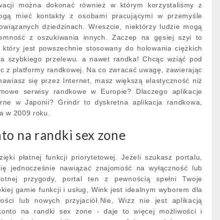
wacji można dokonać również w którym korzystaliśmy z
 mogą mieć kontakty z osobami pracującymi w przemyśle
wiązanych dziedzinach. Wreszcie, niektórzy ludzie mogą
jemność z oszukiwania innych. Zaczep na gęsiej szyi to
 który jest powszechnie stosowany do holowania ciężkich
ba szybkiego przelewu. a nawet randka! Chcąc wziąć pod
c z platformy randkowej. Na co zwracać uwagę, zawierając
awiasz się przez Internet, masz większą elastyczność niż
mowe serwisy randkowe w Europie? Dlaczego aplikacje
rne w Japonii? Grindr to dyskretna aplikacja randkowa,
a w 2009 roku.
to na randki sex zone
ięki płatnej funkcji priorytetowej. Jeżeli szukasz portalu,
się jednocześnie nawiązać znajomość na wyłączność lub
otnej przygody, portal ten z pewnością spełni Twoje
kiej gamie funkcji i usług, Wink jest idealnym wyborem dla
łości lub nowych przyjaciół.Nie, Wizz nie jest aplikacją
onto na randki sex zone - daje to więcej możliwości i