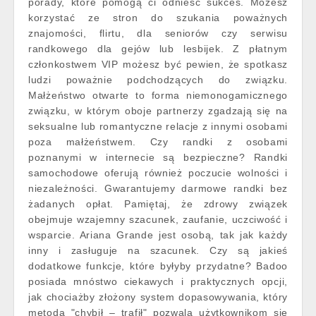
porady, które pomogą ci odnieść sukces. Możesz
korzystać ze stron do szukania poważnych
znajomości, flirtu, dla seniorów czy serwisu
randkowego dla gejów lub lesbijek. Z płatnym
członkostwem VIP możesz być pewien, że spotkasz
ludzi poważnie podchodzących do związku.
Małżeństwo otwarte to forma niemonogamicznego
związku, w którym oboje partnerzy zgadzają się na
seksualne lub romantyczne relacje z innymi osobami
poza małżeństwem. Czy randki z osobami
poznanymi w internecie są bezpieczne? Randki
samochodowe oferują również poczucie wolności i
niezależności. Gwarantujemy darmowe randki bez
żadanych opłat. Pamiętaj, że zdrowy związek
obejmuje wzajemny szacunek, zaufanie, uczciwość i
wsparcie. Ariana Grande jest osobą, tak jak każdy
inny i zasługuje na szacunek. Czy są jakieś
dodatkowe funkcje, które byłyby przydatne? Badoo
posiada mnóstwo ciekawych i praktycznych opcji,
jak chociażby złożony system dopasowywania, który
metodą "chybił – trafił" pozwala użytkownikom się