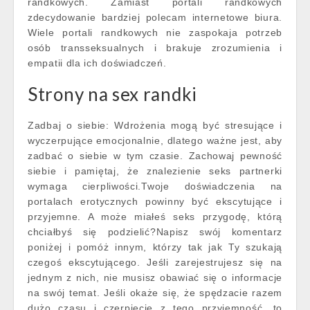
randkowych. Zamiast portali randkowych
zdecydowanie bardziej polecam internetowe biura.
Wiele portali randkowych nie zaspokaja potrzeb
osób transseksualnych i brakuje zrozumienia i
empatii dla ich doświadczeń.
Strony na sex randki
Zadbaj o siebie: Wdrożenia mogą być stresujące i
wyczerpujące emocjonalnie, dlatego ważne jest, aby
zadbać o siebie w tym czasie. Zachowaj pewność
siebie i pamiętaj, że znalezienie seks partnerki
wymaga cierpliwości.Twoje doświadczenia na
portalach erotycznych powinny być ekscytujące i
przyjemne. A może miałeś seks przygodę, którą
chciałbyś się podzielić?Napisz swój komentarz
poniżej i pomóż innym, którzy tak jak Ty szukają
czegoś ekscytującego. Jeśli zarejestrujesz się na
jednym z nich, nie musisz obawiać się o informacje
na swój temat. Jeśli okaże się, że spędzacie razem
dużo czasu i czerpiecie z tego przyjemność, to