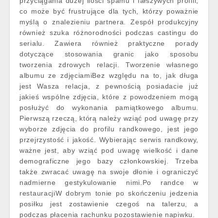
przyciągania dużej ilości spamu i fałszywych profili,
co może być frustrujące dla tych, którzy poważnie
myślą o znalezieniu partnera. Zespół produkcyjny
również szuka różnorodności podczas castingu do
serialu. Zawiera również praktyczne porady
dotyczące stosowania granic jako sposobu
tworzenia zdrowych relacji. Tworzenie własnego
albumu ze zdjęciamiBez względu na to, jak długa
jest Wasza relacja, z pewnością posiadacie już
jakieś wspólne zdjęcia, które z powodzeniem mogą
posłużyć do wykonania pamiątkowego albumu.
Pierwszą rzeczą, którą należy wziąć pod uwagę przy
wyborze zdjęcia do profilu randkowego, jest jego
przejrzystość i jakość. Wybierając serwis randkowy,
ważne jest, aby wziąć pod uwagę wielkość i dane
demograficzne jego bazy członkowskiej. Trzeba
także zwracać uwagę na swoje dłonie i ograniczyć
nadmierne gestykulowanie nimi.Po randce w
restauracjiW dobrym tonie po skończeniu jedzenia
posiłku jest zostawienie czegoś na talerzu, a
podczas płacenia rachunku pozostawienie napiwku.