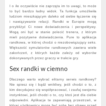
I o ile oczywiście nie zaprząta im to uwagi, to może
to być bardzo ładny widok. Ta funkcja umożliwiła
ludziom mieszkającym daleko od siebie łączenie się
i nawiązywanie relacji. Randki w Europie mogą
przybliżyć Ci nowe doświadczenia i perspektywy.
Mogą oni być w stanie polecić trenera, z którym
mieli pozytywne doświadczenia. Pure to aplikacja
randkowa, w której chodzi o niezobowiązujący seks.
Większość symulatorów randkowych zawiera wiele
zakończeń, z których każde zależy od wyborów
dokonywanych przez graczy w trakcie gry.
Sex randki w ciemno
Dlaczego warto wybrać elitarny serwis randkowy?
Nie spiesz się i bądź wnikliwy, jeśli chodzi o to, z
kim decydujesz się współpracować, i zaufaj swojemu
instynktowi, jeśli chodzi o to, czy ktoś jest dla ciebie
odpowiedni. Aplikacje te zapewniają przestrzeń, w
której użytkownicy mogą być sobą bez obawy przed