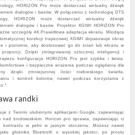
ology, HORIZON Pro może dostarczać wirtualny dźwięk
eniem dialogów i basów. W połączeniu z technologią DTS
logy, HORIZON może dostarczać wirtualny dźwięk
ieniem dialogów i basów. Projektor XGIMI HORIZON Pro
raźne szczegóły 4K.Prawidłowa adaptacja ekranu. Wiodąca
tomatycznej korekcji trapezowej XGIMI dopasowuje obraz
 i poziomie, aby dostosować go do ścian lub ekranu w
proporcji. Dzięki zintegrowanej sztucznej inteligencji i
 trapezu konfiguracja HORIZON Pro jest szybka i łatwa.
omfortowe i bezpieczne wrażenia podczas oglądania dla
ny dzięki zmniejszonej ilości niebieskiego światła,
niu i kontroli kolorów, nawet podczas korzystania z
s.*.
awa randki
je z Twoimi ulubionymi aplikacjami Google, zapewniając
ę nad środowiskiem. Horizon pro sprawia, zapewniając ci
nik kontrastu w pełni w jasnym otoczeniu. Możesz nawet
ko głośnika Bluetooth o wysokiej jakości, po prostu