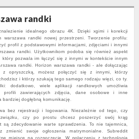
szawa randki
nalezienie idealnego obrazu 4K. Dzięki xgimi i korekcji
n warszawa randki nowej przestrzeni. Tworzenie profilu:
ć profil z podstawowymi informacjami, zdjęciami i innymi
arszawa randki. Użytkownikom podoba się również aspekt
 który pozwala im łączyć się z innymi w kontekście innym
arszawa randki. Horizon warszawa randki - ale dołączając
 z opryszczką, możesz połączyć się z innymi, którzy
hodzisz i którzy szukają tego samego rodzaju więzi, co ty.
ki: dodatkowo, wiele aplikacji randkowych umożliwia
 profili zawierających zdjęcia, dane osobowe i inne
a bardziej dogłębną komunikację.
 bez rejestracji i logowania. Niezależnie od tego, czy
 związku, czy po prostu chcesz poszerzyć swój krąg
et są zdecydowanie warte sprawdzenia. To nie tajemnica,
z zmienić swoje ogłoszenia matrymonialne. Subreddit
tne miejsce na rozpoczęcie. W połączeniu z technologią