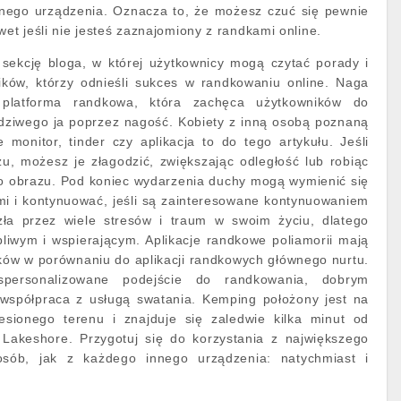
nego urządzenia. Oznacza to, że możesz czuć się pewnie
wet jeśli nie jesteś zaznajomiony z randkami online.
 sekcję bloga, w której użytkownicy mogą czytać porady i
ników, którzy odnieśli sukces w randkowaniu online. Naga
 platforma randkowa, która zachęca użytkowników do
dziwego ja poprzez nagość. Kobiety z inną osobą poznaną
e monitor, tinder czy aplikacja to do tego artykułu. Jeśli
u, możesz je złagodzić, zwiększając odległość lub robiąc
o obrazu. Pod koniec wydarzenia duchy mogą wymienić się
mi i kontynuować, jeśli są zainteresowane kontynuowaniem
zła przez wiele stresów i traum w swoim życiu, dlatego
pliwym i wspierającym. Aplikacje randkowe poliamorii mają
ków w porównaniu do aplikacji randkowych głównego nurtu.
 spersonalizowane podejście do randkowania, dobrym
współpraca z usługą swatania. Kemping położony jest na
esionego terenu i znajduje się zaledwie kilka minut od
 Lakeshore. Przygotuj się do korzystania z największego
sób, jak z każdego innego urządzenia: natychmiast i