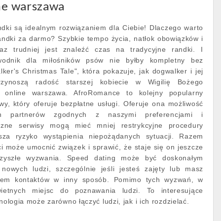
ine warszawa
ndki są idealnym rozwiązaniem dla Ciebie! Dlaczego warto
andki za darmo? Szybkie tempo życia, natłok obowiązków i
raz trudniej jest znaleźć czas na tradycyjne randki. I
wodnik dla miłośników psów nie byłby kompletny bez
er's Christmas Tale", która pokazuje, jak dogwalker i jej
przynoszą radość starszej kobiecie w Wigilię Bożego
i online warszawa. AfroRomance to kolejny popularny
wy, który oferuje bezpłatne usługi. Oferuje ona możliwość
ych partnerów zgodnych z naszymi preferencjami i
czne serwisy mogą mieć mniej restrykcyjne procedury
ksza ryzyko wystąpienia niepożądanych sytuacji. Razem
i może umocnić związek i sprawić, że staje się on jeszcze
rzyszłe wyzwania. Speed dating może być doskonałym
owych ludzi, szczególnie jeśli jesteś zajęty lub masz
niem kontaktów w inny sposób. Pomimo tych wyzwań, w
ietnych miejsc do poznawania ludzi. To interesujące
hnologia może zarówno łączyć ludzi, jak i ich rozdzielać.