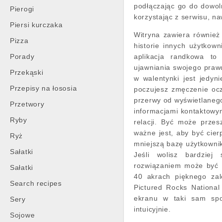
podłączając go do dowol
Pierogi
korzystając z serwisu, na
Piersi kurczaka
Witryna zawiera również
Pizza
historie innych użytkow
Porady
aplikacja randkowa to
ujawniania swojego praw
Przekąski
w walentynki jest jedyni
Przepisy na łososia
poczujesz zmęczenie ocz
przerwy od wyświetlaneg
Przetwory
informacjami kontaktowy
Ryby
relacji. Być może przes
ważne jest, aby być cier
Ryż
mniejszą bazę użytkowni
Sałatki
Jeśli wolisz bardziej
rozwiązaniem może być 
Sałatki
40 akrach pięknego zal
Search recipes
Pictured Rocks National
ekranu w taki sam spo
Sery
intuicyjnie.
Sojowe