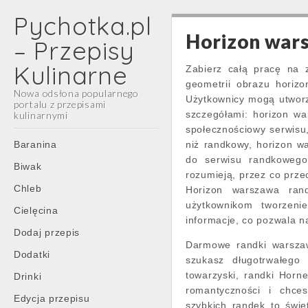
Pychotka.pl
Horizon war
– Przepisy
Kulinarne
Zabierz całą pracę na z
geometrii obrazu horizo
Nowa odsłona popularnego
Użytkownicy mogą utworzy
portalu z przepisami
szczegółami: horizon w
kulinarnymi
społecznościowy serwisu,
Main
Skip
Baranina
niż randkowy, horizon w
menu
to
do serwisu randkowego
Biwak
content
rozumieją, przez co przec
Chleb
Horizon warszawa rand
użytkownikom tworzenie
Cielęcina
informacje, co pozwala n
Dodaj przepis
Darmowe randki warszawa
Dodatki
szukasz długotrwałego
towarzyski, randki Horn
Drinki
romantyczności i chces
Edycja przepisu
szybkich randek to świe