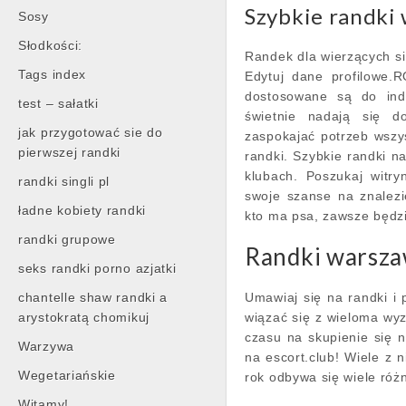
Szybkie randki
Sosy
Słodkości:
Randek dla wierzących sin
Tags index
Edytuj dane profilow
dostosowane są do indy
test – sałatki
świetnie nadają się d
jak przygotować sie do
zaspokajać potrzeb wszyst
pierwszej randki
randki. Szybkie randki 
klubach. Poszukaj witr
randki singli pl
swoje szanse na znalezi
ładne kobiety randki
kto ma psa, zawsze będzi
randki grupowe
Randki warsza
seks randki porno azjatki
chantelle shaw randki a
Umawiaj się na randki i
arystokratą chomikuj
wiązać się z wieloma wyz
czasu na skupienie się 
Warzywa
na escort.club! Wiele z 
Wegetariańskie
rok odbywa się wiele róż
Witamy!