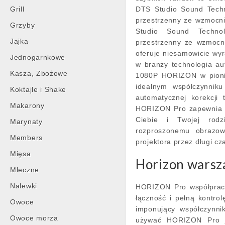
Grill
DTS Studio Sound Techn
przestrzenny ze wzmocni
Grzyby
Studio Sound Techno
Jajka
przestrzenny ze wzmocn
oferuje niesamowicie wy
Jednogarnkowe
w branży technologia au
Kasza, Zbożowe
1080P HORIZON w pionie
idealnym współczynniku 
Koktajle i Shake
automatycznej korekcji
Makarony
HORIZON Pro zapewnia k
Ciebie i Twojej rodzi
Marynaty
rozproszonemu obrazowa
Members
projektora przez długi cza
Mięsa
Horizon warsz
Mleczne
Nalewki
HORIZON Pro współpracu
łączność i pełną kontrol
Owoce
imponujący współczyn
Owoce morza
używać HORIZON Pro ja