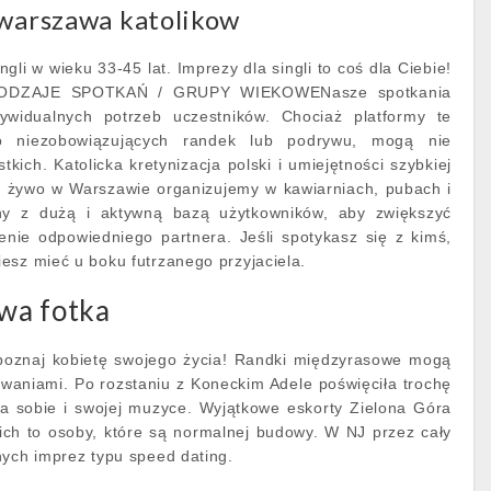
 warszawa katolikow
gli w wieku 33-45 lat. Imprezy dla singli to coś dla Ciebie!
e.RODZAJE SPOTKAŃ / GRUPY WIEKOWENasze spotkania
widualnych potrzeb uczestników. Chociaż platformy te
o niezobowiązujących randek lub podrywu, mogą nie
kich. Katolicka kretynizacja polski i umiejętności szybkiej
na żywo w Warszawie organizujemy w kawiarniach, pubach i
yny z dużą i aktywną bazą użytkowników, aby zwiększyć
enie odpowiedniego partnera. Jeśli spotykasz się z kimś,
esz mieć u boku futrzanego przyjaciela.
wa fotka
 poznaj kobietę swojego życia! Randki międzyrasowe mogą
waniami. Po rozstaniu z Koneckim Adele poświęciła trochę
na sobie i swojej muzyce. Wyjątkowe eskorty Zielona Góra
nich to osoby, które są normalnej budowy. W NJ przez cały
nych imprez typu speed dating.