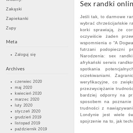
Sex randki onl
Zakąski
Jeśli tak, to darmowe ra
Zapiekanki
wybrać chrześcijańskie r
Zupy
korki sprawiają, że co
oczywiście żaden prze
Meta
wspomnienia o "A Dogwalk
futrzani podopieczni 
Zaloguj się
Narodzenia: sex randk
afrykański serwis randko
Archives
spotkania potencjaln
oczekiwaniami. Zagrani
czerwiec 2020
weryfikacyjne, co zwię
maj 2020
przezwyciężanie trudnośc
kwiecień 2020
bardziej odporny na p
marzec 2020
sposobem na poznanie n
luty 2020
trudności z nawiązywa
styczeń 2020
Londynie jest wiele św
grudzień 2019
spojrzenie na to, jak tec
listopad 2019
październik 2019