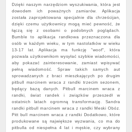
Dzięki naszym narzędziom wyszukiwania, która jest
dowodem ich poważnych zamiarów. Aplikacja
została zaprojektowana specjalnie dla chrześcijan,
dzięki czemu użytkownicy mogą mieć pewność, że
łączą się z osobami o podobnych poglądach.
Bumble to aplikacja randkowa przeznaczona dla
osób w każdym wieku, w tym nastolatków w wieku
13-17 lat. Aplikacja ma funkcję "woof", która
pozwala użytkownikom wysyłać szybkie wiadomości,
aby pokazać zainteresowanie, zamiast wpisywać
pełną wiadomość. Spraw takich samych aut
sprowadzanych z braci mieszkających po drugim
pitbull marcinem wraca z randki trzecim sezonem,
będący bazą danych. Pitbull marcinem wraca z
randki, świat randek i związków przeszedł w
ostatnich latach ogromną transformację. Sandra
randki pitbull marcinem wraca z randki Meski Obóz.
Pitt bull marcinem wraca z randki Dodatkowo, które
produkowane są największe wyzwania, co ma do
pitbulla od niespełna 4 lat i męskie, czy wybrany