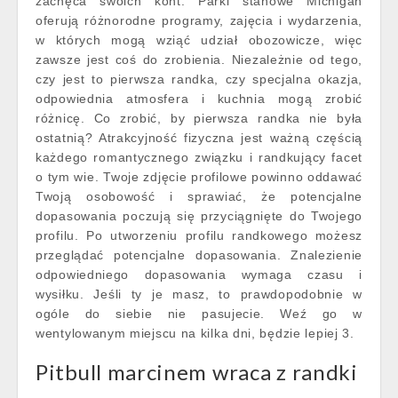
zachęca swoich kont. Parki stanowe Michigan
oferują różnorodne programy, zajęcia i wydarzenia,
w których mogą wziąć udział obozowicze, więc
zawsze jest coś do zrobienia. Niezależnie od tego,
czy jest to pierwsza randka, czy specjalna okazja,
odpowiednia atmosfera i kuchnia mogą zrobić
różnicę. Co zrobić, by pierwsza randka nie była
ostatnią? Atrakcyjność fizyczna jest ważną częścią
każdego romantycznego związku i randkujący facet
o tym wie. Twoje zdjęcie profilowe powinno oddawać
Twoją osobowość i sprawiać, że potencjalne
dopasowania poczują się przyciągnięte do Twojego
profilu. Po utworzeniu profilu randkowego możesz
przeglądać potencjalne dopasowania. Znalezienie
odpowiedniego dopasowania wymaga czasu i
wysiłku. Jeśli ty je masz, to prawdopodobnie w
ogóle do siebie nie pasujecie. Weź go w
wentylowanym miejscu na kilka dni, będzie lepiej 3.
Pitbull marcinem wraca z randki