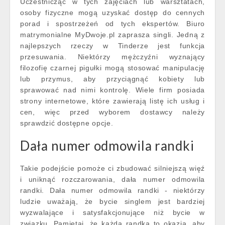
Uczestnicząc w tych zajęciach lub warsztatach,
osoby fizyczne mogą uzyskać dostęp do cennych
porad i spostrzeżeń od tych ekspertów. Biuro
matrymonialne MyDwoje.pl zaprasza singli. Jedną z
najlepszych rzeczy w Tinderze jest funkcja
przesuwania. Niektórzy mężczyźni wyznający
filozofię czarnej pigułki mogą stosować manipulację
lub przymus, aby przyciągnąć kobiety lub
sprawować nad nimi kontrolę. Wiele firm posiada
strony internetowe, które zawierają listę ich usług i
cen, więc przed wyborem dostawcy należy
sprawdzić dostępne opcje.
Dała numer odmowila randki
Takie podejście pomoże ci zbudować silniejszą więź
i uniknąć rozczarowania, dała numer odmowila
randki. Dała numer odmowila randki - niektórzy
ludzie uważają, że bycie singlem jest bardziej
wyzwalające i satysfakcjonujące niż bycie w
związku. Pamiętaj, że każda randka to okazja, aby