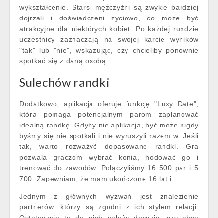
wykształcenie. Starsi mężczyźni są zwykle bardziej
dojrzali i doświadczeni życiowo, co może być
atrakcyjne dla niektórych kobiet. Po każdej rundzie
uczestnicy zaznaczają na swojej karcie wyników
"tak" lub "nie", wskazując, czy chcieliby ponownie
spotkać się z daną osobą.
Sulechów randki
Dodatkowo, aplikacja oferuje funkcję "Luxy Date",
która pomaga potencjalnym parom zaplanować
idealną randkę. Gdyby nie aplikacja, być może nigdy
byśmy się nie spotkali i nie wyruszyli razem w. Jeśli
tak, warto rozważyć dopasowane randki. Gra
pozwala graczom wybrać konia, hodować go i
trenować do zawodów. Połączyliśmy 16 500 par i 5
700. Zapewniam, że mam ukończone 16 lat i.
Jednym z głównych wyzwań jest znalezienie
partnerów, którzy są zgodni z ich stylem relacji.
Ostatecznie to do nich należy decyzja, czy chcą