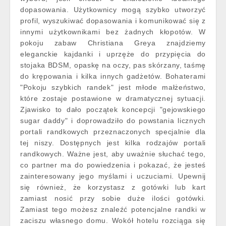
dopasowania. Użytkownicy mogą szybko utworzyć
profil, wyszukiwać dopasowania i komunikować się z
innymi użytkownikami bez żadnych kłopotów. W
pokoju zabaw Christiana Greya znajdziemy
eleganckie kajdanki i uprzęże do przypięcia do
stojaka BDSM, opaskę na oczy, pas skórzany, taśmę
do krępowania i kilka innych gadżetów. Bohaterami
"Pokoju szybkich randek" jest młode małżeństwo,
które zostaje postawione w dramatycznej sytuacji.
Zjawisko to dało początek koncepcji "gejowskiego
sugar daddy" i doprowadziło do powstania licznych
portali randkowych przeznaczonych specjalnie dla
tej niszy. Dostępnych jest kilka rodzajów portali
randkowych. Ważne jest, aby uważnie słuchać tego,
co partner ma do powiedzenia i pokazać, że jesteś
zainteresowany jego myślami i uczuciami. Upewnij
się również, że korzystasz z gotówki lub kart
zamiast nosić przy sobie duże ilości gotówki.
Zamiast tego możesz znaleźć potencjalne randki w
zaciszu własnego domu. Wokół hotelu rozciąga się