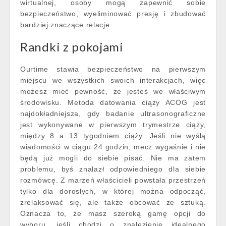
wirtualnej, osoby mogą zapewnić sobie
bezpieczeństwo, wyeliminować presję i zbudować
bardziej znaczące relacje.
Randki z pokojami
Ourtime stawia bezpieczeństwo na pierwszym
miejscu we wszystkich swoich interakcjach, więc
możesz mieć pewność, że jesteś we właściwym
środowisku. Metoda datowania ciąży ACOG jest
najdokładniejsza, gdy badanie ultrasonograficzne
jest wykonywane w pierwszym trymestrze ciąży,
między 8 a 13 tygodniem ciąży. Jeśli nie wyślą
wiadomości w ciągu 24 godzin, mecz wygaśnie i nie
będą już mogli do siebie pisać. Nie ma zatem
problemu, byś znalazł odpowiedniego dla siebie
rozmówcę. Z marzeń właścicieli powstała przestrzeń
tylko dla dorosłych, w której można odpocząć,
zrelaksować się, ale także obcować ze sztuką.
Oznacza to, że masz szeroką gamę opcji do
wyboru, jeśli chodzi o znalezienie idealnego