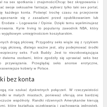
tal na sex spotkania i znajomościChcąc bez skrępowania i
ać swoje seksualne fantazje, wybierz tylko taki sex portal,
cję każdego konta. Poświęć trochę czasu na przejrzenie
zapoznanie się z zasadami przed opublikowaniem lub
Erodate – Logowanie / Opinie. Dzięki temu wyeliminujesz
rowania. Kyrie Irving to popularny zawodnik NBA, który
im wyjątkowym umiejętnościom koszykarskim.
nych drogą płciową: Przygodny seks wiąże się z ryzykiem
ogą płciową, dlatego ważne jest, aby podejmować środki
 bezpieczny seks. Fuck Buddy: Jest to niezobowiązująca
y dwiema osobami, które zgodziły się uprawiać seks bez
o przywiązania. Przeglądaj seks anonse erotyczne,
sowniejsze kobiety w Polsce.
i bez konta
mogą nie szukać dyskretnych połączeń. W rzeczywistości
andki w małych miastach, ponieważ oferują one bardziej
oczucie wspólnoty. Randki rdzennych Amerykanów kierują
ymi, które kształtują oczekiwania i zachowania jednostek.