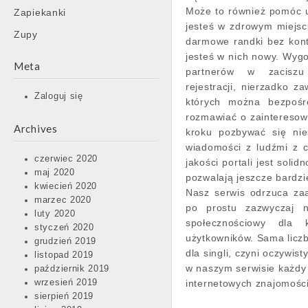
Może to również pomóc u
Zapiekanki
jesteś w zdrowym miejsc
Zupy
darmowe randki bez kont
jesteś w nich nowy. Wygo
Meta
partnerów w zacisz
rejestracji, nierzadko z
Zaloguj się
których można bezpośre
rozmawiać o zainteresowa
Archives
kroku pozbywać się nie
wiadomości z ludźmi z ca
czerwiec 2020
jakości portali jest sol
maj 2020
pozwalają jeszcze bardzie
kwiecień 2020
Nasz serwis odrzuca za
marzec 2020
po prostu zazwyczaj ni
luty 2020
społecznościowy dla 
styczeń 2020
użytkowników. Sama liczb
grudzień 2019
dla singli, czyni oczywi
listopad 2019
w naszym serwisie każdy 
październik 2019
wrzesień 2019
internetowych znajomości
sierpień 2019