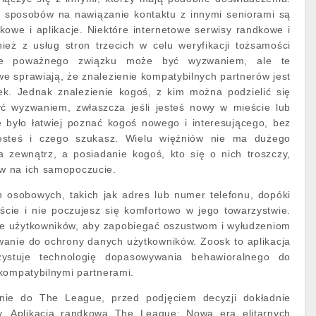
h sposobów na nawiązanie kontaktu z innymi seniorami są
kowe i aplikacje. Niektóre internetowe serwisy randkowe i
nież z usług stron trzecich w celu weryfikacji tożsamości
enie poważnego związku może być wyzwaniem, ale te
 sprawiają, że znalezienie kompatybilnych partnerów jest
iek. Jednak znalezienie kogoś, z kim można podzielić się
ć wyzwaniem, zwłaszcza jeśli jesteś nowy w mieście lub
e było łatwiej poznać kogoś nowego i interesującego, bez
esteś i czego szukasz. Wielu więźniów nie ma dużego
 zewnątrz, a posiadanie kogoś, kto się o nich troszczy,
w na ich samopoczucie.
 osobowych, takich jak adres lub numer telefonu, dopóki
ście i nie poczujesz się komfortowo w jego towarzystwie.
file użytkowników, aby zapobiegać oszustwom i wyłudzeniom
wanie do ochrony danych użytkowników. Zoosk to aplikacja
zystuje technologię dopasowywania behawioralnego do
kompatybilnymi partnerami.
enie do The League, przed podjęciem decyzji dokładnie
dy. Aplikacja randkowa The League: Nowa era elitarnych