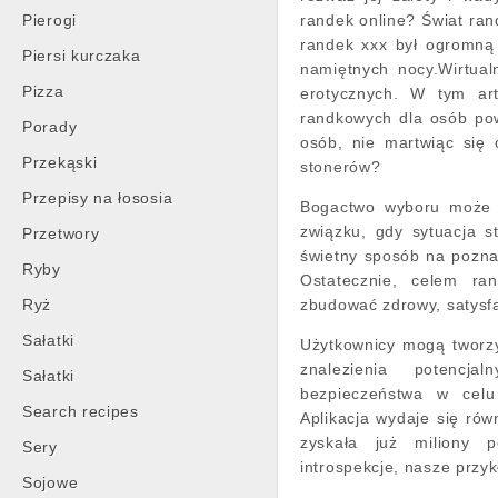
Pierogi
randek online? Świat ran
randek xxx był ogromną 
Piersi kurczaka
namiętnych nocy.Wirtual
Pizza
erotycznych. W tym art
randkowych dla osób pow
Porady
osób, nie martwiąc się 
Przekąski
stonerów?
Przepisy na łososia
Bogactwo wyboru może u
związku, gdy sytuacja s
Przetwory
świetny sposób na poznan
Ryby
Ostatecznie, celem ra
Ryż
zbudować zdrowy, satysf
Sałatki
Użytkownicy mogą tworzyć
znalezienia potencja
Sałatki
bezpieczeństwa w celu
Search recipes
Aplikacja wydaje się ró
zyskała już miliony 
Sery
introspekcje, nasze przyk
Sojowe