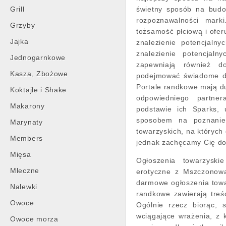
Grill
świetny sposób na budow
rozpoznawalności marki
Grzyby
tożsamość płciową i ofer
Jajka
znalezienie potencjaln
znalezienie potencjal
Jednogarnkowe
zapewniają również 
Kasza, Zbożowe
podejmować świadome de
Portale randkowe mają d
Koktajle i Shake
odpowiedniego partner
Makarony
podstawie ich Sparks, 
sposobem na poznanie 
Marynaty
towarzyskich, na któryc
Members
jednak zachęcamy Cię do
Mięsa
Ogłoszenia towarzysk
Mleczne
erotyczne z Mszczonowa
darmowe ogłoszenia towa
Nalewki
randkowe zawierają treś
Owoce
Ogólnie rzecz biorąc, 
wciągające wrażenia, z
Owoce morza