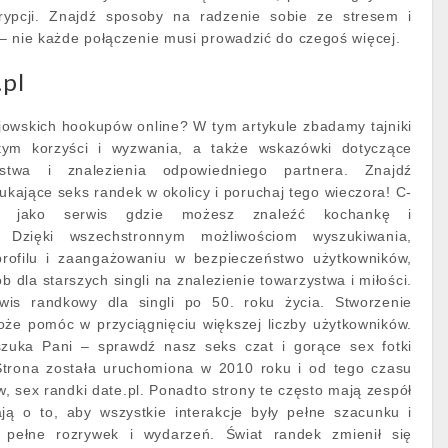
rypcji. Znajdź sposoby na radzenie sobie ze stresem i
– nie każde połączenie musi prowadzić do czegoś więcej.
.pl
ejowskich hookupów online? W tym artykule zbadamy tajniki
ym korzyści i wyzwania, a także wskazówki dotyczące
stwa i znalezienia odpowiedniego partnera. Znajdź
kające seks randek w okolicy i poruchaj tego wieczora! C-
ię, jako serwis gdzie możesz znaleźć kochankę i
. Dzięki wszechstronnym możliwościom wyszukiwania,
ofilu i zaangażowaniu w bezpieczeństwo użytkowników,
 dla starszych singli na znalezienie towarzystwa i miłości.
wis randkowy dla singli po 50. roku życia. Stworzenie
oże pomóc w przyciągnięciu większej liczby użytkowników.
zuka Pani – sprawdź nasz seks czat i gorące sex fotki
Strona została uruchomiona w 2010 roku i od tego czasu
, sex randki date.pl. Ponadto strony te często mają zespół
ją o to, aby wszystkie interakcje były pełne szacunku i
t pełne rozrywek i wydarzeń. Świat randek zmienił się