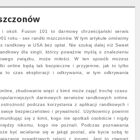
mszczonów
 okoli. Fusion 101 to darmowy chrześcijański serwis
2001 roku - sex randki mszczonów. W tym artykule omówimy
s randkowy w USA bez opłat. Nie szukaj dalej niż Sweet
randkowy dla singli, którzy poważnie myślą o znalezieniu
iowego związku, może miłości. W ten sposób możesz
ki online będą tak bezpieczne i przyjemne, jak to tylko
ata to czas eksploracji i odkrywania, w tym odkrywania
online, zbudowanie więzi z kimś może zająć trochę czasu.
popularniejszych darmowych serwisów randkowych online.
ostrożność podczas korzystania z aplikacji randkowych i
swoje bezpieczeństwo i prywatność. Użytkownicy powinni
unikując się z kimś, kogo nie spotkali osobiście i nigdy
eniędzy nikomu, kogo nie poznali. Podczas poznawania
że być wcielanie się w jakąś postać, ale bycie sobą to
wiązanie prawdziwych relacji z innymi. Jest to również