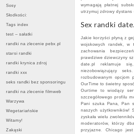
wymagają płatnej subsk
Sosy
utrzymuj zdrowy dystans 
Słodkości:
Sex randki date
Tags index
test – sałatki
Jakie korzyści płyną z g
randki na zlecenie pebx.pl
wojskowych randek, w t
zachowania bezpieczeń
starsi randki
prawdziwe dziewczyny szu
randki krynica zdroj
date.pl reklamuje s
niezobowiązujący seks
randki xxx
rozbudowanym opcjom pr
seks randki bez sponsoringu
OurTime to świetny sposób
Ourtime to wiodący ser
randki na zlecenie filmweb
szczegółowego profilu m
Warzywa
Pani szuka Pana, Pan s
naszych użytkowników! 
Wegetariańskie
zyskała wielu zwolenników
Witamy!
moderatorów, którzy dba
Zakąski
przyjazne. Chicago jes