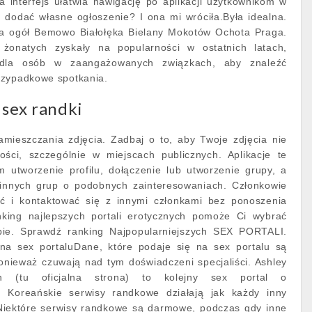
a interfejs ułatwia nawigację po aplikacji użytkownikom w
dodać własne ogłoszenie? I ona mi wróciła.Była idealna.
a ogół Bemowo Białołęka Bielany Mokotów Ochota Praga.
 żonatych zyskały na popularności w ostatnich latach,
 dla osób w zaangażowanych związkach, aby znaleźć
rzypadkowe spotkania.
 sex randki
mieszczania zdjęcia. Zadbaj o to, aby Twoje zdjęcia nie
ości, szczególnie w miejscach publicznych. Aplikacje te
m utworzenie profilu, dołączenie lub utworzenie grupy, a
 innych grup o podobnych zainteresowaniach. Członkowie
ć i kontaktować się z innymi członkami bez ponoszenia
nking najlepszych portali erotycznych pomoże Ci wybrać
ebie. Sprawdź ranking Najpopularniejszych SEX PORTALI.
na sex portaluDane, które podaje się na sex portalu są
onieważ czuwają nad tym doświadczeni specjaliści. Ashley
n (tu oficjalna strona) to kolejny sex portal o
. Koreańskie serwisy randkowe działają jak każdy inny
 Niektóre serwisy randkowe są darmowe, podczas gdy inne