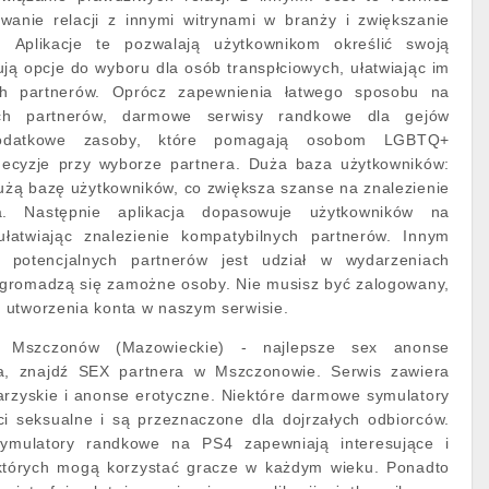
anie relacji z innymi witrynami w branży i zwiększanie
. Aplikacje te pozwalają użytkownikom określić swoją
ują opcje do wyboru dla osób transpłciowych, ułatwiając im
ych partnerów. Oprócz zapewnienia łatwego sposobu na
nych partnerów, darmowe serwisy randkowe dla gejów
dodatkowe zasoby, które pomagają osobom LGBTQ+
cyzje przy wyborze partnera. Duża baza użytkowników:
użą bazę użytkowników, co zwiększa szanse na znalezienie
a. Następnie aplikacja dopasowuje użytkowników na
ułatwiając znalezienie kompatybilnych partnerów. Innym
potencjalnych partnerów jest udział w wydarzeniach
h gromadzą się zamożne osoby. Nie musisz być zalogowany,
 utworzenia konta w naszym serwisie.
ie Mszczonów (Mazowieckie) - najlepsze sex anonse
, znajdź SEX partnera w Mszczonowie. Serwis zawiera
rzyskie i anonse erotyczne. Niektóre darmowe symulatory
ci seksualne i są przeznaczone dla dojrzałych odbiorców.
symulatory randkowe na PS4 zapewniają interesujące i
 których mogą korzystać gracze w każdym wieku. Ponadto