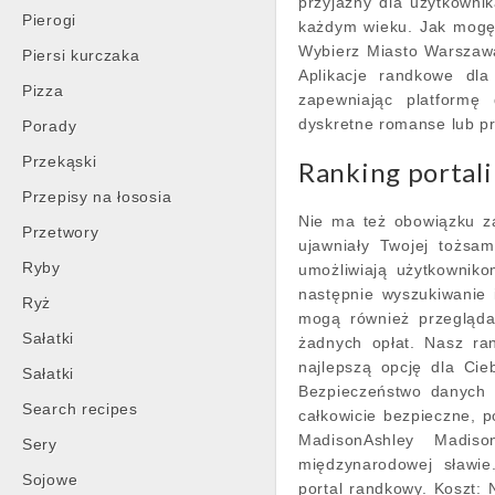
przyjazny dla użytkownik
Pierogi
każdym wieku. Jak mogę 
Wybierz Miasto Warszaw
Piersi kurczaka
Aplikacje randkowe dla
Pizza
zapewniając platformę
dyskretne romanse lub p
Porady
Przekąski
Ranking portali
Przepisy na łososia
Nie ma też obowiązku za
Przetwory
ujawniały Twojej tożsam
Ryby
umożliwiają użytkowniko
następnie wyszukiwanie
Ryż
mogą również przegląda
Sałatki
żadnych opłat. Nasz ra
najlepszą opcję dla Ci
Sałatki
Bezpieczeństwo danych 
Search recipes
całkowicie bezpieczne, p
MadisonAshley Madiso
Sery
międzynarodowej sławie
Sojowe
portal randkowy. Koszt: