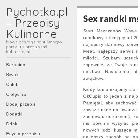
Pychotka.pl
Sex randki 
– Przepisy
Kulinarne
Start Mszczonów Wawa i
randkowy istniejący od 
Nowa odsłona popularnego
najlepszy darmowy serwi
portalu z przepisami
Meet, najlepszy serwis 
kulinarnymi
miłości. Szukam uczuc
Main
Skip
Baranina
zapewnić, że Twoje rand
menu
to
możliwe. Nastoletnie l
Biwak
content
związków.
Chleb
Kiedy komunikujemy się 
Cielęcina
OkCupid to jeden z naj
Pamiętaj, aby zachować 
Dodaj przepis
zawsze mieć na uwadze 
Dodatki
zachować ostrożność, kom
nie powinni wysyłać pi
Drinki
nowych ludzi kuszące mo
Edycja przepisu
najlepszy sposób na na