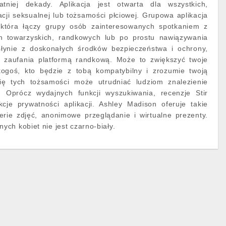
niej dekady. Aplikacja jest otwarta dla wszystkich,
acji seksualnej lub tożsamości płciowej. Grupowa aplikacja
 która łączy grupy osób zainteresowanych spotkaniem z
h towarzyskich, randkowych lub po prostu nawiązywania
łynie z doskonałych środków bezpieczeństwa i ochrony,
ą zaufania platformą randkową. Może to zwiększyć twoje
kogoś, kto będzie z tobą kompatybilny i zrozumie twoją
się tych tożsamości może utrudniać ludziom znalezienie
. Oprócz wydajnych funkcji wyszukiwania, recenzje Stir
kcje prywatności aplikacji. Ashley Madison oferuje takie
erie zdjęć, anonimowe przeglądanie i wirtualne prezenty.
ch kobiet nie jest czarno-biały.