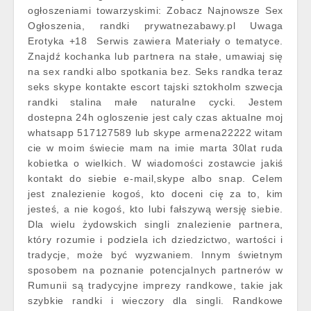
ogłoszeniami towarzyskimi: Zobacz Najnowsze Sex
Ogłoszenia, randki prywatnezabawy.pl Uwaga
Erotyka +18 ️ Serwis zawiera Materiały o tematyce.
Znajdź kochanka lub partnera na stałe, umawiaj się
na sex randki albo spotkania bez. Seks randka teraz
seks skype kontakte escort tajski sztokholm szwecja
randki stalina małe naturalne cycki. Jestem
dostepna 24h ogloszenie jest caly czas aktualne moj
whatsapp 517127589 lub skype armena22222 witam
cie w moim świecie mam na imie marta 30lat ruda
kobietka o wielkich. W wiadomości zostawcie jakiś
kontakt do siebie e-mail,skype albo snap. Celem
jest znalezienie kogoś, kto doceni cię za to, kim
jesteś, a nie kogoś, kto lubi fałszywą wersję siebie.
Dla wielu żydowskich singli znalezienie partnera,
który rozumie i podziela ich dziedzictwo, wartości i
tradycje, może być wyzwaniem. Innym świetnym
sposobem na poznanie potencjalnych partnerów w
Rumunii są tradycyjne imprezy randkowe, takie jak
szybkie randki i wieczory dla singli. Randkowe