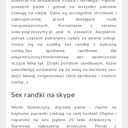
powiecie na zestawienie Polaka i Norwega? Piękne,
powabne panie i gotowi na wszystko panowie
czekają na ciebie. Dane są szczególnie chronione i
zabezpieczone przed dostępem osób
nieupoważnionych. Korzystanie z serwisu
www.pogrzeszymy.pl jest w zasadzie bezpłatne,
jednak czasami pobieramy opłaty za pewne usługi.
Umów się na szybką sex randkę z wybraną
osobą.Sex spotkania randkowe dla
wtajemniczonychInternetowa sex społeczność
licząca kilka tyś. Dzięki portalom randkowym, które
umożliwiają umawianie się ze sobą na darmowy sex,
dużo łatwiej zorganizować takie spotkanie i znaleźć
osobę, z.
Sex randki na skype
Młode dziewczyny, dojrzałe panie i chętne na
bzykanie panienki czekają na twój kontakt Chętne i
napalone na sex piękne 20 latki dziewczyny -
Darmowe ogłoszenia erotyczne. Portal z