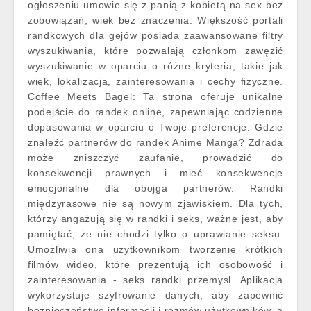
ogłoszeniu umowie się z panią z kobietą na sex bez
zobowiązań, wiek bez znaczenia. Większość portali
randkowych dla gejów posiada zaawansowane filtry
wyszukiwania, które pozwalają członkom zawęzić
wyszukiwanie w oparciu o różne kryteria, takie jak
wiek, lokalizacja, zainteresowania i cechy fizyczne.
Coffee Meets Bagel: Ta strona oferuje unikalne
podejście do randek online, zapewniając codzienne
dopasowania w oparciu o Twoje preferencje. Gdzie
znaleźć partnerów do randek Anime Manga? Zdrada
może zniszczyć zaufanie, prowadzić do
konsekwencji prawnych i mieć konsekwencje
emocjonalne dla obojga partnerów. Randki
międzyrasowe nie są nowym zjawiskiem. Dla tych,
którzy angażują się w randki i seks, ważne jest, aby
pamiętać, że nie chodzi tylko o uprawianie seksu.
Umożliwia ona użytkownikom tworzenie krótkich
filmów wideo, które prezentują ich osobowość i
zainteresowania - seks randki przemysl. Aplikacja
wykorzystuje szyfrowanie danych, aby zapewnić
bezpieczeństwo informacji i rozmów użytkowników, a