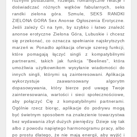
różnymi postaciami, rozwijać romantyczne relacje i
doświadczać różnych wątków fabularnych, seks
randki zielona góra. Szmule, SEKS RANDKI
ZIELONA GORA Sex Anonse Ogłoszenia Erotyczne.
Jeśli zależy Ci na tym, by szybko i łatwo znaleźć
anonse erotyczne Zielona Góra, Lubuskie i chcesz
się przekonać, co oznacza spełnianie najskrytszych
marzeń w. Ponadto aplikacja oferuje szereg funkcji,
które pomagają łączyć singli z kompatybilnymi
partnerami, takich jak funkcja "Beelines", która
umożliwia użytkownikom wysyłanie wiadomości do
innych singli, którymi są zainteresowani. Aplikacja
wykorzystuje zaawansowany algorytm
dopasowywania, który bierze pod uwagę Twoje
zainteresowania, wartości i sieci społecznościowe,
aby połączyć Cię z kompatybilnymi partnerami.
Ogólnie rzecz biorąc, aplikacje do podrywu mogą
być świetnym sposobem na znalezienie towarzystwa
bez wydawania zbyt dużych pieniędzy. Dzieje się tak
albo z powodu napiętego harmonogramu pracy, albo
po prostu dlatego, że nie mają energii, aby wyjść i