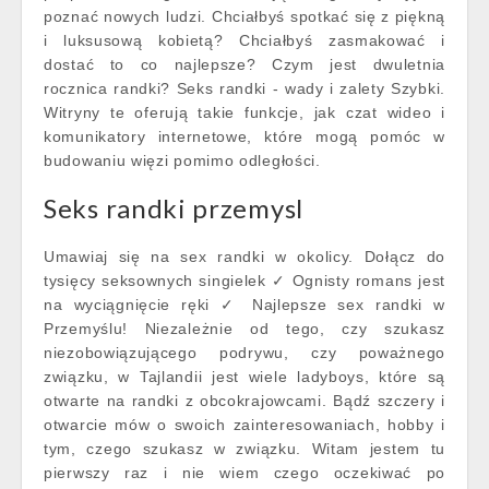
poznać nowych ludzi. Chciałbyś spotkać się z piękną
i luksusową kobietą? Chciałbyś zasmakować i
dostać to co najlepsze? Czym jest dwuletnia
rocznica randki? Seks randki - wady i zalety Szybki.
Witryny te oferują takie funkcje, jak czat wideo i
komunikatory internetowe, które mogą pomóc w
budowaniu więzi pomimo odległości.
Seks randki przemysl
Umawiaj się na sex randki w okolicy. Dołącz do
tysięcy seksownych singielek ✓ Ognisty romans jest
na wyciągnięcie ręki ✓ Najlepsze sex randki w
Przemyślu! Niezależnie od tego, czy szukasz
niezobowiązującego podrywu, czy poważnego
związku, w Tajlandii jest wiele ladyboys, które są
otwarte na randki z obcokrajowcami. Bądź szczery i
otwarcie mów o swoich zainteresowaniach, hobby i
tym, czego szukasz w związku. Witam jestem tu
pierwszy raz i nie wiem czego oczekiwać po