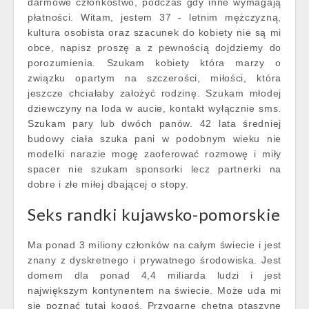
darmowe członkostwo, podczas gdy inne wymagają
płatności. Witam, jestem 37 - letnim mężczyzną,
kultura osobista oraz szacunek do kobiety nie są mi
obce, napisz proszę a z pewnością dojdziemy do
porozumienia. Szukam kobiety która marzy o
związku opartym na szczerości, miłości, która
jeszcze chciałaby założyć rodzinę. Szukam młodej
dziewczyny na loda w aucie, kontakt wyłącznie sms.
Szukam pary lub dwóch panów. 42 lata średniej
budowy ciała szuka pani w podobnym wieku nie
modelki narazie mogę zaoferować rozmowę i miły
spacer nie szukam sponsorki lecz partnerki na
dobre i złe miłej dbającej o stopy.
Seks randki kujawsko-pomorskie
Ma ponad 3 miliony członków na całym świecie i jest
znany z dyskretnego i prywatnego środowiska. Jest
domem dla ponad 4,4 miliarda ludzi i jest
największym kontynentem na świecie. Może uda mi
się poznać tutaj kogoś. Przygarnę chętną ptaszynę