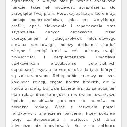
ograniczeń, a witryna oferuje również dodatkowe
funkcje, takie jak możliwość sprawdzenia, kto
przeglądał Twój profil. Poszukaj aplikacji, które mają
funkcje bezpieczeństwa, takie jak weryfikacja
profilu, opcje blokowania i raportowania oraz
szyfrowanie danych osobowych. Przed
skorzystaniem z jakiegokolwiek internetowego
serwisu randkowego, należy dokładnie zbadać
witrynę i podjąć kroki w celu ochrony swojej
prywatności i bezpieczeństwa. Umożliwia
użytkownikom przeglądanie potencjalnych
dopasowań i wysyłanie wiadomości do tych, którymi
są zainteresowani. Robią sobie przerwy na czas
kolejnych relacji, często bardzo krótkich, ale w
końcu wracają. Dojrzała kobieta ma już za sobą ten
etap relacji damsko-męskich i w swoim towarzyszu
będzie poszukiwała partnera do rozmów na
poważne tematy. Wraz z rozwojem portali
randkowych, znalezienie partnera, który podziela
twoje zainteresowania i wartości, jest teraz
łatwiejsze niż kiedykolwiek. Scissr to aplikacja