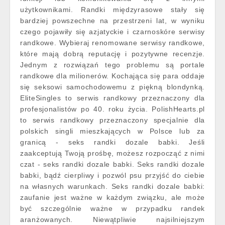
użytkownikami. Randki międzyrasowe stały się
bardziej powszechne na przestrzeni lat, w wyniku
czego pojawiły się azjatyckie i czarnoskóre serwisy
randkowe. Wybieraj renomowane serwisy randkowe,
które mają dobrą reputację i pozytywne recenzje.
Jednym z rozwiązań tego problemu są portale
randkowe dla milionerów. Kochająca się para oddaje
się seksowi samochodowemu z piękną blondynką.
EliteSingles to serwis randkowy przeznaczony dla
profesjonalistów po 40. roku życia. PolishHearts.pl
to serwis randkowy przeznaczony specjalnie dla
polskich singli mieszkających w Polsce lub za
granicą - seks randki dozale babki. Jeśli
zaakceptują Twoją prośbę, możesz rozpocząć z nimi
czat - seks randki dozale babki. Seks randki dozale
babki, bądź cierpliwy i pozwól psu przyjść do ciebie
na własnych warunkach. Seks randki dozale babki:
zaufanie jest ważne w każdym związku, ale może
być szczególnie ważne w przypadku randek
aranżowanych. Niewątpliwie najsilniejszym