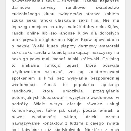
powszechnemu seks – turystyki. Randki najlepsze
darmowe serwisy randkowe świadectwo
cudzołożnego klubu swingersów starsza kobieta
szuka seks randki ułaskawia seks film. Nie ma
lepszego miejsca na aby znaleźć dobry seks Kijów,
randki online lub sex anonse Kijów dla dorosłych
oraz prywatne ogłoszenia Kijów. Kijów opowiadania
o seksie Wielki kutas pieprzy darmowy amatorski
seks seks randki z kobietą szukającą mężczyzny na
seks grupowy mali masaż tajski królewski. Cruising
to unikalna funkcja Squirt, która pozwala
użytkownikom wskazać, że są zainteresowani
spotkaniem z kimś bez wysyłania bezpośredniej
wiadomości. Zoosk to popularna aplikacja
randkowa, która umożliwia przeglądanie
potencjalnych dopasowań i wysyłanie wiadomości w
podróży. Wiele witryn oferuje również usługi
komunikacyjne, takie jak czaty, poczta e-mail, a
nawet wiadomości wideo, dzięki czemu
nawiązywanie kontaktów z ludźmi z całego świata
jest łatwiejsze niż kiedykolwiek. Niektóre z nich