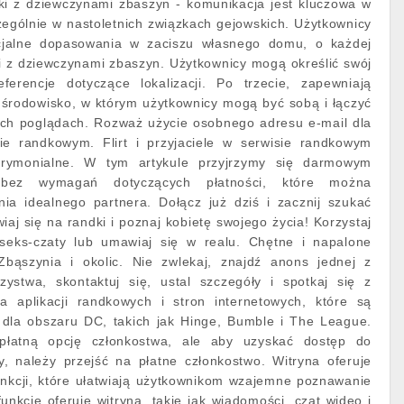
dki z dziewczynami zbaszyn - komunikacja jest kluczowa w
ególnie w nastoletnich związkach gejowskich. Użytkownicy
jalne dopasowania w zaciszu własnego domu, o każdej
ki z dziewczynami zbaszyn. Użytkownicy mogą określić swój
ferencje dotyczące lokalizacji. Po trzecie, zapewniają
 środowisko, w którym użytkownicy mogą być sobą i łączyć
ch poglądach. Rozważ użycie osobnego adresu e-mail dla
ie randkowym. Flirt i przyjaciele w serwisie randkowym
trymonialne. W tym artykule przyjrzymy się darmowym
bez wymagań dotyczących płatności, które można
nia idealnego partnera. Dołącz już dziś i zacznij szukać
aj się na randki i poznaj kobietę swojego życia! Korzystaj
eks-czaty lub umawiaj się w realu. Chętne i napalone
bąszynia i okolic. Nie zwlekaj, znajdź anons jednej z
ystwa, skontaktuj się, ustal szczegóły i spotkaj się z
lka aplikacji randkowych i stron internetowych, które są
 dla obszaru DC, takich jak Hinge, Bumble i The League.
ezpłatną opcję członkostwa, ale aby uzyskać dostęp do
ny, należy przejść na płatne członkostwo. Witryna oferuje
unkcji, które ułatwiają użytkownikom wzajemne poznawanie
funkcje oferuje witryna, takie jak wiadomości, czat wideo i