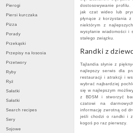
Pierogi
dostosowywanie profilu. 
jak czat wideo lub pry
Piersi kurczaka
płynące z korzystania z
Pizza
niektórym z najlepszyc
wysyłanie wiadomości i s
Porady
stałego związku.
Przekąski
Randki z dziew
Przepisy na łososia
Przetwory
Tajlandia słynie z piękn
najlepszy serwis dla p
Ryby
restauracji i atrakcji i
Ryż
wybrać najbardziej pochl
się w najlepszym możliw
Sałatki
z BDSM i stworzyć bard
Sałatki
czatowi na darmowych
Search recipes
informację zwrotną od dr
jeśli chodzi o randki i 
Sery
kogoś po raz pierwszy.
Sojowe