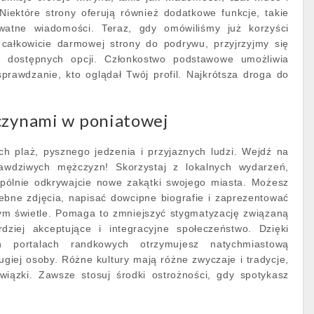
Niektóre strony oferują również dodatkowe funkcje, takie
watne wiadomości. Teraz, gdy omówiliśmy już korzyści
 całkowicie darmowej strony do podrywu, przyjrzyjmy się
h dostępnych opcji. Członkostwo podstawowe umożliwia
prawdzanie, kto oglądał Twój profil. Najkrótsza droga do
czynami w poniatowej
ych plaż, pysznego jedzenia i przyjaznych ludzi. Wejdź na
rawdziwych mężczyzn! Skorzystaj z lokalnych wydarzeń,
 wspólnie odkrywajcie nowe zakątki swojego miasta. Możesz
ebne zdjęcia, napisać dowcipne biografie i zaprezentować
ym świetle. Pomaga to zmniejszyć stygmatyzację związaną
ziej akceptujące i integracyjne społeczeństwo. Dzięki
 portalach randkowych otrzymujesz natychmiastową
ugiej osoby. Różne kultury mają różne zwyczaje i tradycje,
związki. Zawsze stosuj środki ostrożności, gdy spotykasz