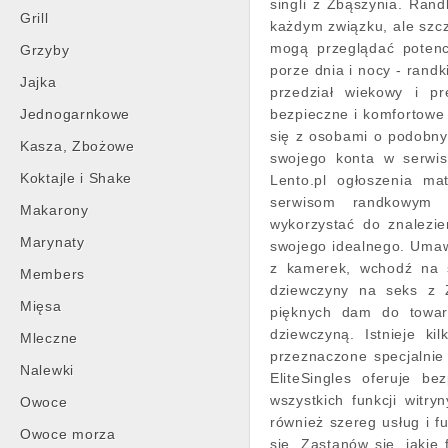
singli z Zbąszynia. Ran
Grill
każdym związku, ale szcz
mogą przeglądać potenc
Grzyby
porze dnia i nocy - rand
Jajka
przedział wiekowy i pre
Jednogarnkowe
bezpieczne i komfortowe
się z osobami o podobny
Kasza, Zbożowe
swojego konta w serwis
Koktajle i Shake
Lento.pl ogłoszenia ma
serwisom randkowym 
Makarony
wykorzystać do znalezie
Marynaty
swojego idealnego. Umawi
z kamerek, wchodź na s
Members
dziewczyny na seks z Z
Mięsa
pięknych dam do towarz
dziewczyną. Istnieje ki
Mleczne
przeznaczone specjalnie
Nalewki
EliteSingles oferuje b
wszystkich funkcji witry
Owoce
również szereg usług i f
Owoce morza
się. Zastanów się, jakie 