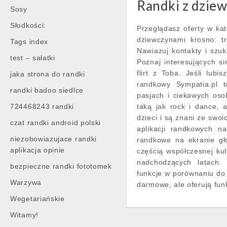
Randki z dzie
Sosy
Słodkości:
Przeglądasz oferty w kat
dziewczynami krosno: tr
Tags index
Nawiazuj kontakty i szuk
test – sałatki
Poznaj interesujących s
flirt z Toba. Jeśli lubi
jaka strona do randki
randkowy Sympatia.pl t
randki badoo siedlce
pasjach i ciekawych oso
724468243 randki
taką jak rock i dance, a
dzieci i są znani ze swoi
czat randki android polski
aplikacji randkowych na
niezobowiazujace randki
randkowe na ekranie głó
aplikacja opinie
częścią współczesnej ku
nadchodzących latach.
bezpieczne randki fototomek
funkcje w porównaniu do 
Warzywa
darmowe, ale oferują fun
Wegetariańskie
Witamy!