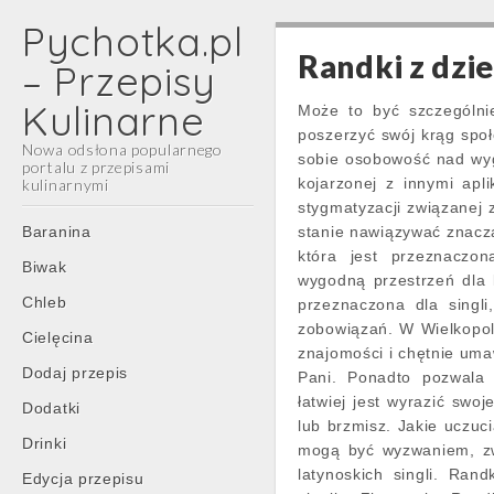
Pychotka.pl
Randki z dzi
– Przepisy
Kulinarne
Może to być szczególni
poszerzyć swój krąg społ
Nowa odsłona popularnego
sobie osobowość nad wyg
portalu z przepisami
kojarzonej z innymi ap
kulinarnymi
stygmatyzacji związanej 
Main
Skip
Baranina
stanie nawiązywać znaczą
menu
to
która jest przeznaczon
Biwak
content
wygodną przestrzeń dla 
Chleb
przeznaczona dla singl
zobowiązań. W Wielkopols
Cielęcina
znajomości i chętnie umaw
Dodaj przepis
Pani. Ponadto pozwala 
łatwiej jest wyrazić swo
Dodatki
lub brzmisz. Jakie uczuc
Drinki
mogą być wyzwaniem, zwł
latynoskich singli. Ran
Edycja przepisu