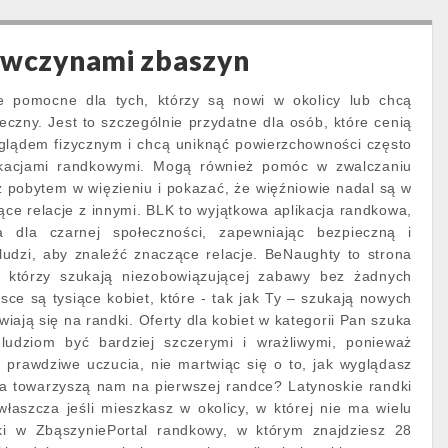
ewczynami zbaszyn
e pomocne dla tych, którzy są nowi w okolicy lub chcą
eczny. Jest to szczególnie przydatne dla osób, które cenią
lądem fizycznym i chcą uniknąć powierzchowności często
likacjami randkowymi. Mogą również pomóc w zwalczaniu
z pobytem w więzieniu i pokazać, że więźniowie nadal są w
ce relacje z innymi. BLK to wyjątkowa aplikacja randkowa,
a dla czarnej społeczności, zapewniając bezpieczną i
ludzi, aby znaleźć znaczące relacje. BeNaughty to strona
i, którzy szukają niezobowiązującej zabawy bez żadnych
ce są tysiące kobiet, które - tak jak Ty – szukają nowych
iają się na randki. Oferty dla kobiet w kategorii Pan szuka
ludziom być bardziej szczerymi i wrażliwymi, ponieważ
je prawdziwe uczucia, nie martwiąc się o to, jak wyglądasz
ia towarzyszą nam na pierwszej randce? Latynoskie randki
aszcza jeśli mieszkasz w okolicy, w której nie ma wielu
dki w ZbąszyniePortal randkowy, w którym znajdziesz 28