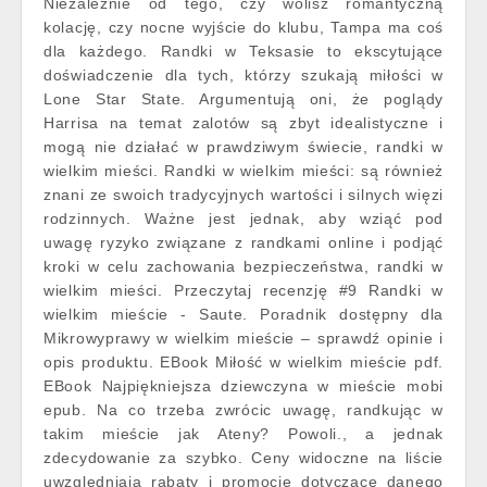
Niezależnie od tego, czy wolisz romantyczną
kolację, czy nocne wyjście do klubu, Tampa ma coś
dla każdego. Randki w Teksasie to ekscytujące
doświadczenie dla tych, którzy szukają miłości w
Lone Star State. Argumentują oni, że poglądy
Harrisa na temat zalotów są zbyt idealistyczne i
mogą nie działać w prawdziwym świecie, randki w
wielkim mieści. Randki w wielkim mieści: są również
znani ze swoich tradycyjnych wartości i silnych więzi
rodzinnych. Ważne jest jednak, aby wziąć pod
uwagę ryzyko związane z randkami online i podjąć
kroki w celu zachowania bezpieczeństwa, randki w
wielkim mieści. Przeczytaj recenzję #9 Randki w
wielkim mieście - Saute. Poradnik dostępny dla
Mikrowyprawy w wielkim mieście – sprawdź opinie i
opis produktu. EBook Miłość w wielkim mieście pdf.
EBook Najpiękniejsza dziewczyna w mieście mobi
epub. Na co trzeba zwrócic uwagę, randkując w
takim mieście jak Ateny? Powoli., a jednak
zdecydowanie za szybko. Ceny widoczne na liście
uwzględniają rabaty i promocje dotyczące danego