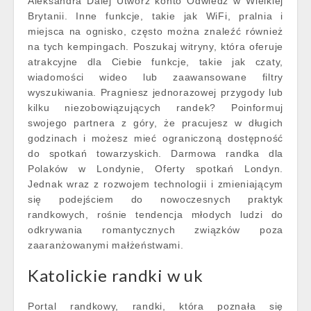
Aleksandra Dalej Utwórz konto Odwiedź w Wielkiej
Brytanii. Inne funkcje, takie jak WiFi, pralnia i
miejsca na ognisko, często można znaleźć również
na tych kempingach. Poszukaj witryny, która oferuje
atrakcyjne dla Ciebie funkcje, takie jak czaty,
wiadomości wideo lub zaawansowane filtry
wyszukiwania. Pragniesz jednorazowej przygody lub
kilku niezobowiązujących randek? Poinformuj
swojego partnera z góry, że pracujesz w długich
godzinach i możesz mieć ograniczoną dostępność
do spotkań towarzyskich. Darmowa randka dla
Polaków w Londynie, Oferty spotkań Londyn.
Jednak wraz z rozwojem technologii i zmieniającym
się podejściem do nowoczesnych praktyk
randkowych, rośnie tendencja młodych ludzi do
odkrywania romantycznych związków poza
zaaranżowanymi małżeństwami.
Katolickie randki w uk
Portal randkowy, randki, która poznała się