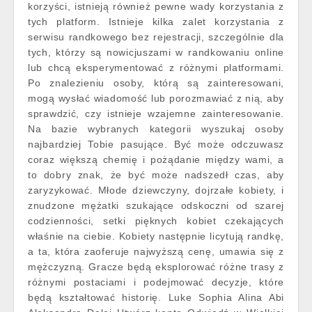
korzyści, istnieją również pewne wady korzystania z
tych platform. Istnieje kilka zalet korzystania z
serwisu randkowego bez rejestracji, szczególnie dla
tych, którzy są nowicjuszami w randkowaniu online
lub chcą eksperymentować z różnymi platformami.
Po znalezieniu osoby, którą są zainteresowani,
mogą wysłać wiadomość lub porozmawiać z nią, aby
sprawdzić, czy istnieje wzajemne zainteresowanie.
Na bazie wybranych kategorii wyszukaj osoby
najbardziej Tobie pasujące. Być może odczuwasz
coraz większą chemię i pożądanie między wami, a
to dobry znak, że być może nadszedł czas, aby
zaryzykować. Młode dziewczyny, dojrzałe kobiety, i
znudzone mężatki szukające odskoczni od szarej
codzienności, setki pięknych kobiet czekających
właśnie na ciebie. Kobiety następnie licytują randkę,
a ta, która zaoferuje najwyższą cenę, umawia się z
mężczyzną. Gracze będą eksplorować różne trasy z
różnymi postaciami i podejmować decyzje, które
będą kształtować historię. Luke Sophia Alina Abi