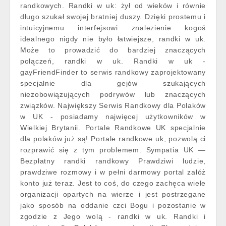
randkowych. Randki w uk: żył od wieków i równie
długo szukał swojej bratniej duszy. Dzięki prostemu i
intuicyjnemu interfejsowi znalezienie kogoś
idealnego nigdy nie było łatwiejsze, randki w uk.
Może to prowadzić do bardziej znaczących
połączeń, randki w uk. Randki w uk -
gayFriendFinder to serwis randkowy zaprojektowany
specjalnie dla gejów szukających
niezobowiązujących podrywów lub znaczących
związków. Największy Serwis Randkowy dla Polaków
w UK - posiadamy najwięcej użytkowników w
Wielkiej Brytanii. Portale Randkowe UK specjalnie
dla polaków już są! Portale randkowe uk, pozwolą ci
rozprawić się z tym problemem. Sympatia UK —
Bezpłatny randki randkowy Prawdziwi ludzie,
prawdziwe rozmowy i w pełni darmowy portal załóż
konto już teraz. Jest to coś, do czego zachęca wiele
organizacji opartych na wierze i jest postrzegane
jako sposób na oddanie czci Bogu i pozostanie w
zgodzie z Jego wolą - randki w uk. Randki i