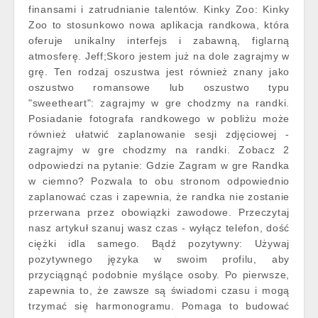
finansami i zatrudnianie talentów. Kinky Zoo: Kinky
Zoo to stosunkowo nowa aplikacja randkowa, która
oferuje unikalny interfejs i zabawną, figlarną
atmosferę. Jeff;Skoro jestem już na dole zagrajmy w
grę. Ten rodzaj oszustwa jest również znany jako
oszustwo romansowe lub oszustwo typu
"sweetheart": zagrajmy w gre chodzmy na randki.
Posiadanie fotografa randkowego w pobliżu może
również ułatwić zaplanowanie sesji zdjęciowej -
zagrajmy w gre chodzmy na randki. Zobacz 2
odpowiedzi na pytanie: Gdzie Zagram w gre Randka
w ciemno? Pozwala to obu stronom odpowiednio
zaplanować czas i zapewnia, że randka nie zostanie
przerwana przez obowiązki zawodowe. Przeczytaj
nasz artykuł szanuj wasz czas - wyłącz telefon, dość
ciężki idla samego. Bądź pozytywny: Używaj
pozytywnego języka w swoim profilu, aby
przyciągnąć podobnie myślące osoby. Po pierwsze,
zapewnia to, że zawsze są świadomi czasu i mogą
trzymać się harmonogramu. Pomaga to budować