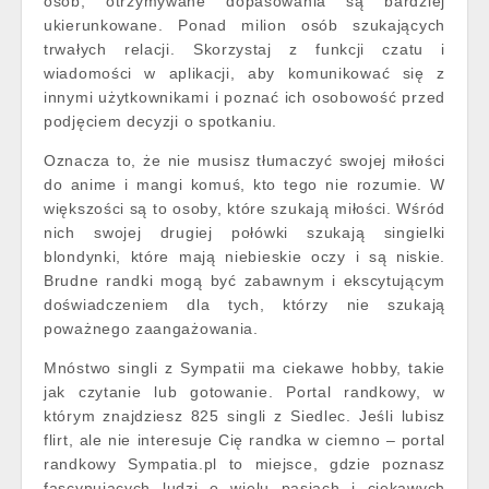
osób, otrzymywane dopasowania są bardziej
ukierunkowane. Ponad milion osób szukających
trwałych relacji. Skorzystaj z funkcji czatu i
wiadomości w aplikacji, aby komunikować się z
innymi użytkownikami i poznać ich osobowość przed
podjęciem decyzji o spotkaniu.
Oznacza to, że nie musisz tłumaczyć swojej miłości
do anime i mangi komuś, kto tego nie rozumie. W
większości są to osoby, które szukają miłości. Wśród
nich swojej drugiej połówki szukają singielki
blondynki, które mają niebieskie oczy i są niskie.
Brudne randki mogą być zabawnym i ekscytującym
doświadczeniem dla tych, którzy nie szukają
poważnego zaangażowania.
Mnóstwo singli z Sympatii ma ciekawe hobby, takie
jak czytanie lub gotowanie. Portal randkowy, w
którym znajdziesz 825 singli z Siedlec. Jeśli lubisz
flirt, ale nie interesuje Cię randka w ciemno – portal
randkowy Sympatia.pl to miejsce, gdzie poznasz
fascynujących ludzi o wielu pasjach i ciekawych