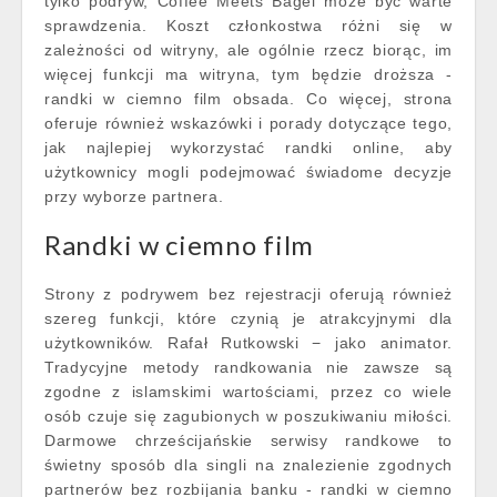
tylko podryw, Coffee Meets Bagel może być warte
sprawdzenia. Koszt członkostwa różni się w
zależności od witryny, ale ogólnie rzecz biorąc, im
więcej funkcji ma witryna, tym będzie droższa -
randki w ciemno film obsada. Co więcej, strona
oferuje również wskazówki i porady dotyczące tego,
jak najlepiej wykorzystać randki online, aby
użytkownicy mogli podejmować świadome decyzje
przy wyborze partnera.
Randki w ciemno film
Strony z podrywem bez rejestracji oferują również
szereg funkcji, które czynią je atrakcyjnymi dla
użytkowników. Rafał Rutkowski − jako animator.
Tradycyjne metody randkowania nie zawsze są
zgodne z islamskimi wartościami, przez co wiele
osób czuje się zagubionych w poszukiwaniu miłości.
Darmowe chrześcijańskie serwisy randkowe to
świetny sposób dla singli na znalezienie zgodnych
partnerów bez rozbijania banku - randki w ciemno