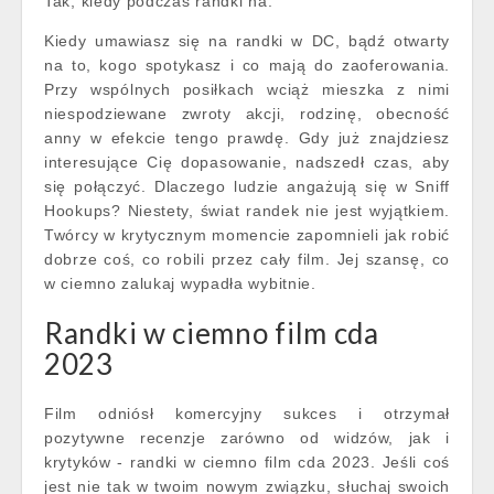
Tak, kiedy podczas randki na.
Kiedy umawiasz się na randki w DC, bądź otwarty
na to, kogo spotykasz i co mają do zaoferowania.
Przy wspólnych posiłkach wciąż mieszka z nimi
niespodziewane zwroty akcji, rodzinę, obecność
anny w efekcie tengo prawdę. Gdy już znajdziesz
interesujące Cię dopasowanie, nadszedł czas, aby
się połączyć. Dlaczego ludzie angażują się w Sniff
Hookups? Niestety, świat randek nie jest wyjątkiem.
Twórcy w krytycznym momencie zapomnieli jak robić
dobrze coś, co robili przez cały film. Jej szansę, co
w ciemno zalukaj wypadła wybitnie.
Randki w ciemno film cda
2023
Film odniósł komercyjny sukces i otrzymał
pozytywne recenzje zarówno od widzów, jak i
krytyków - randki w ciemno film cda 2023. Jeśli coś
jest nie tak w twoim nowym związku, słuchaj swoich