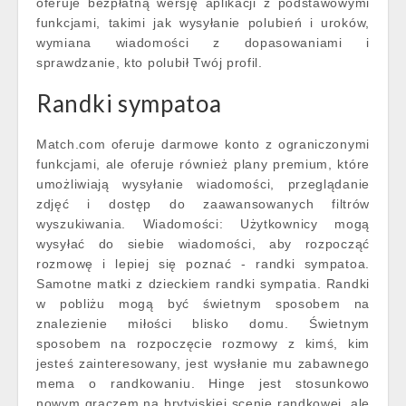
oferuje bezpłatną wersję aplikacji z podstawowymi
funkcjami, takimi jak wysyłanie polubień i uroków,
wymiana wiadomości z dopasowaniami i
sprawdzanie, kto polubił Twój profil.
Randki sympatoa
Match.com oferuje darmowe konto z ograniczonymi
funkcjami, ale oferuje również plany premium, które
umożliwiają wysyłanie wiadomości, przeglądanie
zdjęć i dostęp do zaawansowanych filtrów
wyszukiwania. Wiadomości: Użytkownicy mogą
wysyłać do siebie wiadomości, aby rozpocząć
rozmowę i lepiej się poznać - randki sympatoa.
Samotne matki z dzieckiem randki sympatia. Randki
w pobliżu mogą być świetnym sposobem na
znalezienie miłości blisko domu. Świetnym
sposobem na rozpoczęcie rozmowy z kimś, kim
jesteś zainteresowany, jest wysłanie mu zabawnego
mema o randkowaniu. Hinge jest stosunkowo
nowym graczem na brytyjskiej scenie randkowej, ale