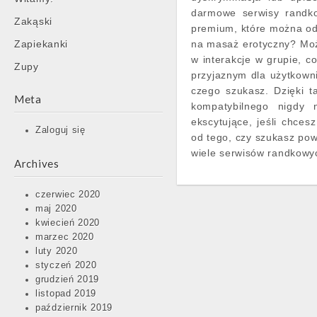
darmowe serwisy randko
Zakąski
premium, które można od
Zapiekanki
na masaż erotyczny? Może
w interakcje w grupie, co
Zupy
przyjaznym dla użytkownik
czego szukasz. Dzięki t
Meta
kompatybilnego nigdy 
ekscytujące, jeśli chce
Zaloguj się
od tego, czy szukasz pow
wiele serwisów randkowyc
Archives
czerwiec 2020
maj 2020
kwiecień 2020
marzec 2020
luty 2020
styczeń 2020
grudzień 2019
listopad 2019
październik 2019