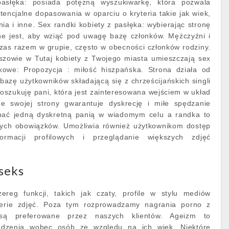
asłęka: posiada potężną wyszukiwarkę, która pozwala
encjalne dopasowania w oparciu o kryteria takie jak wiek,
nia i inne. Sex randki kobiety z pasłęka: wybierając stronę
e jest, aby wziąć pod uwagę bazę członków. Mężczyźni i
zas razem w grupie, często w obecności członków rodziny.
szowie w Tutaj kobiety z Twojego miasta umieszczają sex
tkowe: Propozycja : miłość hiszpańska. Strona działa od
azę użytkowników składającą się z chrześcijańskich singli
poszukuję pani, która jest zainteresowana wejściem w układ
ze swojej strony gwarantuje dyskrecję i miłe spędzanie
znać jedną dyskretną panią w wiadomym celu a randka to
nych obowiązków. Umożliwia również użytkownikom dostęp
formacji profilowych i przeglądanie większych zdjęć
seks
ereg funkcji, takich jak czaty, profile w stylu mediów
lerie zdjęć. Poza tym rozprowadzamy nagrania porno z
są preferowane przez naszych klientów. Ageizm to
edzenia wobec osób ze względu na ich wiek. Niektóre