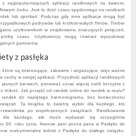
a z najpopularniejszych aplikacji randkowych na świecie,
 Nowym Jorku. Jest to ilość czasu spędzonego na randkach
andek lub spotkań. Podczas gdy inne aplikacje mogą być
rzypadkowych podrywów lub krótkotrwałych flirtów, Timber
aganiu użytkownikom w znajdowaniu znaczących połączeń,
 próbę czasu. Użytkownicy mogą również wyszukiwać
jalnych partnerów.
iety z pasłęka
, które są interesujące, zabawne i angażujące, więc ważne
e cechy w swojej aplikacji. Przyszłość aplikacji randkowych
w jasnych barwach, ponieważ coraz więcej osób korzysta z
źć miłość. Jak przejść od randek online do randek w realu?
 randek do napiętego harmonogramu, bez konieczności
owiązań. Ta książka to świetny wybór dla każdego, kto
rzewodnika po współczesnych związkach. Randkowanie
dla każdego, ale może wydawać się szczególnie
po 50. roku życia. Anonse pani pozna pana w Pasłęku do
enia matrymonialne kobiet z Pasłęka do stałego związku.