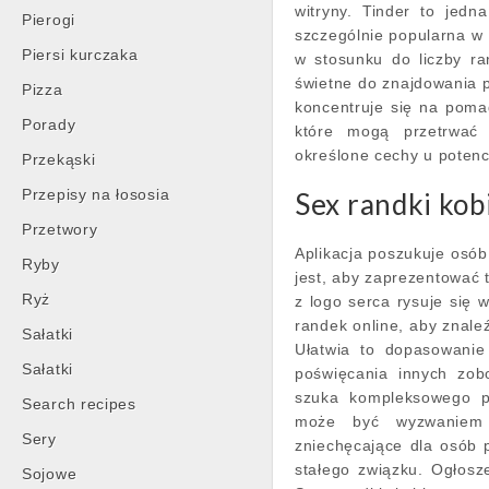
witryny. Tinder to jedn
Pierogi
szczególnie popularna w
Piersi kurczaka
w stosunku do liczby r
świetne do znajdowania p
Pizza
koncentruje się na pom
Porady
które mogą przetrwać
określone cechy u potenc
Przekąski
Przepisy na łososia
Sex randki kob
Przetwory
Aplikacja poszukuje osób
Ryby
jest, aby zaprezentować t
Ryż
z logo serca rysuje się 
randek online, aby znale
Sałatki
Ułatwia to dopasowanie
Sałatki
poświęcania innych zob
szuka kompleksowego p
Search recipes
może być wyzwaniem 
Sery
zniechęcające dla osób 
stałego związku. Ogłosz
Sojowe