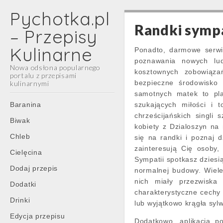
Pychotka.pl
Randki sympa
– Przepisy
Kulinarne
Ponadto, darmowe serwi
poznawania nowych lud
Nowa odsłona popularnego
kosztownych zobowiąza
portalu z przepisami
bezpieczne środowisko 
kulinarnymi
samotnych matek to pla
Main
Skip
Baranina
szukających miłości i t
menu
to
chrześcijańskich singli 
Biwak
content
kobiety z Dzialoszyn na
Chleb
się na randki i poznaj d
zainteresują Cię osoby
Cielęcina
Sympatii spotkasz dziesią
Dodaj przepis
normalnej budowy. Wiele
nich miały przezwiska 
Dodatki
charakterystyczne cechy 
Drinki
lub wyjątkowo krągła syl
Edycja przepisu
Dodatkowo, aplikacja p