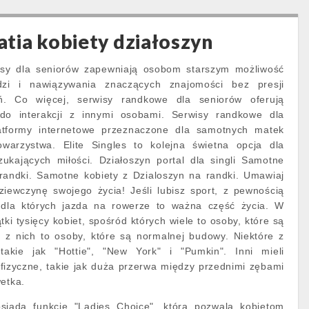
tia kobiety działoszyn
sy dla seniorów zapewniają osobom starszym możliwość
zi i nawiązywania znaczących znajomości bez presji
ń. Co więcej, serwisy randkowe dla seniorów oferują
do interakcji z innymi osobami. Serwisy randkowe dla
tformy internetowe przeznaczone dla samotnych matek
owarzystwa. Elite Singles to kolejna świetna opcja dla
szukających miłości. Działoszyn portal dla singli Samotne
 randki. Samotne kobiety z Dzialoszyn na randki. Umawiaj
ziewczynę swojego życia! Jeśli lubisz sport, z pewnością
, dla których jazda na rowerze to ważna część życia. W
tki tysięcy kobiet, spośród których wiele to osoby, które są
 z nich to osoby, które są normalnej budowy. Niektóre z
takie jak "Hottie", "New York" i "Pumkin". Inni mieli
fizyczne, takie jak duża przerwa między przednimi zębami
wetka.
osiada funkcję "Ladies Choice", która pozwala kobietom