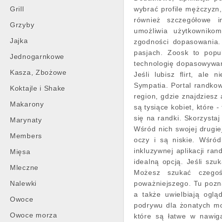
Grill
wybrać profile mężczyzn,
również szczegółowe i
Grzyby
umożliwia użytkowniko
Jajka
zgodności dopasowania.
pasjach. Zoosk to popu
Jednogarnkowe
technologię dopasowywan
Kasza, Zbożowe
Jeśli lubisz flirt, al
Sympatia. Portal randkow
Koktajle i Shake
region, gdzie znajdziesz
Makarony
są tysiące kobiet, które 
się na randki. Skorzystaj
Marynaty
Wśród nich swojej drugiej
Members
oczy i są niskie. Wśród
inkluzywnej aplikacji ra
Mięsa
idealną opcją. Jeśli sz
Mleczne
Możesz szukać czegoś
Nalewki
poważniejszego. Tu pozna
a także uwielbiają oglą
Owoce
podrywu dla żonatych mo
Owoce morza
które są łatwe w nawiga