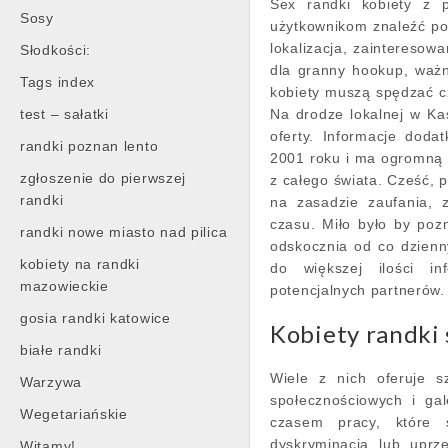
Sex randki kobiety z p
Sosy
użytkownikom znaleźć pot
lokalizacja, zainteresowa
Słodkości:
dla granny hookup, ważn
Tags index
kobiety muszą spędzać c
test – sałatki
Na drodze lokalnej w Ka
oferty. Informacje doda
randki poznan lento
2001 roku i ma ogromną b
zgłoszenie do pierwszej
z całego świata. Cześć, 
randki
na zasadzie zaufania, 
czasu. Miło było by po
randki nowe miasto nad pilica
odskocznia od co dzien
kobiety na randki
do większej ilości in
mazowieckie
potencjalnych partnerów.
gosia randki katowice
Kobiety randki 
białe randki
Wiele z nich oferuje sz
Warzywa
społecznościowych i ga
Wegetariańskie
czasem pracy, które 
dyskryminacja lub uprz
Witamy!