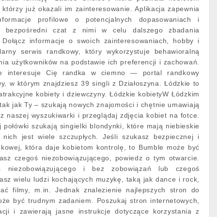
 którzy już okazali im zainteresowanie. Aplikacja zapewnia
nformacje profilowe o potencjalnych dopasowaniach i
m bezpośredni czat z nimi w celu dalszego zbadania
 Dołącz informacje o swoich zainteresowaniach, hobby i
larny serwis randkowy, który wykorzystuje behawioralną
ia użytkowników na podstawie ich preferencji i zachowań.
e nie interesuje Cię randka w ciemno — portal randkowy
y, w którym znajdziesz 39 singli z Działoszyna. Łódzkie to
 atrakcyjne kobiety i dziewczyny. Łódzkie kobietyW Łódzkim
- tak jak Ty – szukają nowych znajomości i chętnie umawiają
 z naszej wyszukiwarki i przeglądaj zdjęcia kobiet na fotce.
 połówki szukają singielki blondynki, które mają niebieskie
 nich jest wiele szczupłych. Jeśli szukasz bezpiecznej i
ndkowej, która daje kobietom kontrolę, to Bumble może być
ukasz czegoś niezobowiązującego, powiedz o tym otwarcie.
 niezobowiązującego i bez zobowiązań lub czegoś
sz wielu ludzi kochających muzykę, taką jak dance i rock,
dać filmy, m.in. Jednak znalezienie najlepszych stron do
że być trudnym zadaniem. Poszukaj stron internetowych,
cji i zawierają jasne instrukcje dotyczące korzystania z