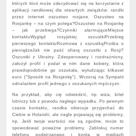
których ktoś może zdecydować się na korzystanie z
aplikacji randkowej dla otwartych związków: randki
przez internet oszustwo rosjane. Oszustwo na
Rosjankę – na czym polega?Oszustwo na Rosjankę
– jak przebiega?Czynniki alarmująceMiejsce
kontaktuWygląd rosyjskiej oszustkiPrzebieg
pierwszego kontaktuRozmowa z oszustkąProśba o
pieniądzeJak nie paść ofiarą oszustki z Rosji?
Oszustki z Ukrainy. Zdesperowany i rozdrażniony,
założył profil i podał w nim dane kobiety, która
prawdopodobnie go oszukała, wyłudzając kilkaset
euro ("Sposób na Rosjankę"). Wczoraj na Sympatii
odnalazłem profil jednego z oszukanych mężczyzn.
Na przykład, aby cię odwiedzić, np wiza, bilet
lotniczy lub z powodu nagłego wypadku. Po pewnym
czasie kontaktu, randka obiecuje przyjechać do
Ciebie w Holandii, ale nagle pojawiają się problemy,
np. Jeśli twoje wartości nie są zgodne, może to
spowodować poważne problemy. Zablokuj numer
telefonu podejrzanego i konta w mediach