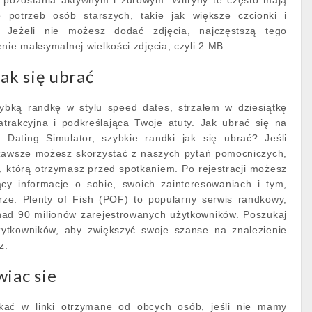
 pozostania aktywnym i zdrowym. Witryny te często mają
 potrzeb osób starszych, takie jak większe czcionki i
. Jeżeli nie możesz dodać zdjęcia, najczęstszą tego
nie maksymalnej wielkości zdjęcia, czyli 2 MB.
jak się ubrać
ybką randkę w stylu speed dates, strzałem w dziesiątkę
atrakcyjna i podkreślająca Twoje atuty. Jak ubrać się na
Dating Simulator, szybkie randki jak się ubrać? Jeśli
zawsze możesz skorzystać z naszych pytań pomocniczych,
 którą otrzymasz przed spotkaniem. Po rejestracji możesz
jący informacje o sobie, swoich zainteresowaniach i tym,
ze. Plenty of Fish (POF) to popularny serwis randkowy,
onad 90 milionów zarejestrowanych użytkowników. Poszukaj
żytkowników, aby zwiększyć swoje szanse na znalezienie
z.
iac sie
likać w linki otrzymane od obcych osób, jeśli nie mamy