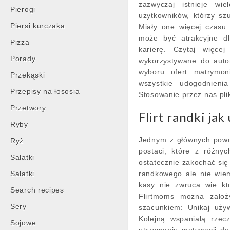
zazwyczaj istnieje wie
Pierogi
użytkowników, którzy szu
Piersi kurczaka
Miały one więcej czasu
może być atrakcyjne dl
Pizza
karierę. Czytaj więce
Porady
wykorzystywane do auto
wyboru ofert matrymon
Przekąski
wszystkie udogodnieni
Przepisy na łososia
Stosowanie przez nas pli
Przetwory
Flirt randki jak
Ryby
Jednym z głównych powo
Ryż
postaci, które z różn
Sałatki
ostatecznie zakochać się
Sałatki
randkowego ale nie wiem
kasy nie zwruca wie k
Search recipes
Flirtmoms można założy
Sery
szacunkiem: Unikaj uży
Kolejną wspaniałą rze
Sojowe