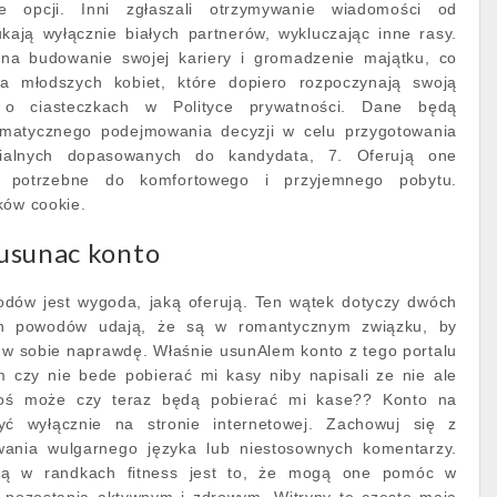
le opcji. Inni zgłaszali otrzymywanie wiadomości od
kają wyłącznie białych partnerów, wykluczając inne rasy.
 na budowanie swojej kariery i gromadzenie majątku, co
a młodszych kobiet, które dopiero rozpoczynają swoją
j o ciasteczkach w Polityce prywatności. Dane będą
matycznego podejmowania decyzji w celu przygotowania
ialnych dopasowanych do kandydata, 7. Oferują one
a potrzebne do komfortowego i przyjemnego pobytu.
ków cookie.
 usunac konto
dów jest wygoda, jaką oferują. Ten wątek dotyczy dwóch
ych powodów udają, że są w romantycznym związku, by
 w sobie naprawdę. Właśnie usunAlem konto z tego portalu
 czy nie bede pobierać mi kasy niby napisali ze nie ale
toś może czy teraz będą pobierać mi kase?? Konto na
ć wyłącznie na stronie internetowej. Zachowuj się z
wania wulgarnego języka lub niestosownych komentarzy.
czą w randkach fitness jest to, że mogą one pomóc w