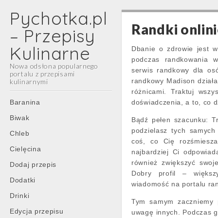
Pychotka.pl
Randki onlini
– Przepisy
Kulinarne
Dbanie o zdrowie jest 
podczas randkowania w
Nowa odsłona popularnego
serwis randkowy dla osó
portalu z przepisami
randkowy Madison działa 
kulinarnymi
różnicami. Traktuj wsz
Main
Skip
Baranina
doświadczenia, a to, co d
menu
to
Biwak
Bądź pełen szacunku: Tra
content
podzielasz tych samych 
Chleb
coś, co Cię rozśmiesza
Cielęcina
najbardziej Ci odpowiad
również zwiększyć swoje
Dodaj przepis
Dobry profil – większ
Dodatki
wiadomość na portalu ra
Drinki
Tym samym zaczniemy pr
Edycja przepisu
uwagę innych. Podczas g