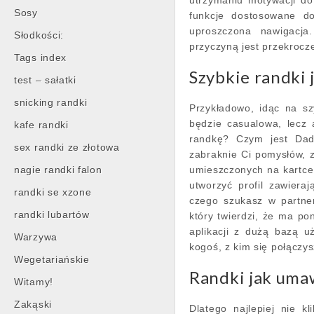
utrzymaniu motywacji do
Sosy
funkcje dostosowane do
uproszczona nawigacja
Słodkości:
przyczyną jest przekrocze
Tags index
Szybkie randki 
test – sałatki
snicking randki
Przykładowo, idąc na sz
będzie casualowa, lecz 
kafe randki
randkę? Czym jest Dad 
sex randki ze złotowa
zabraknie Ci pomysłów, 
nagie randki falon
umieszczonych na kartce,
utworzyć profil zawiera
randki se xzone
czego szukasz w partner
randki lubartów
który twierdzi, że ma p
aplikacji z dużą bazą u
Warzywa
kogoś, z kim się połączys
Wegetariańskie
Randki jak umaw
Witamy!
Zakąski
Dlatego najlepiej nie k