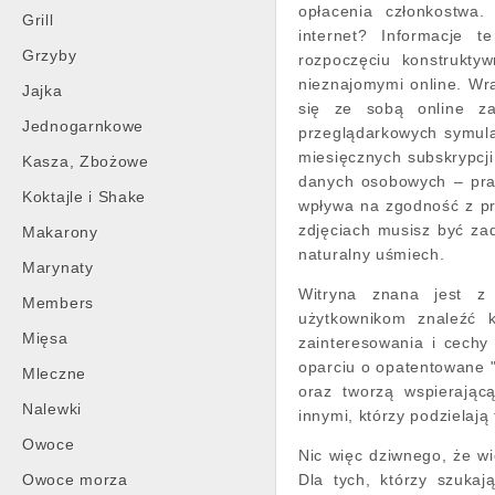
opłacenia członkostwa
Grill
internet? Informacje
Grzyby
rozpoczęciu konstrukt
nieznajomymi online. Wra
Jajka
się ze sobą online za 
Jednogarnkowe
przeglądarkowych symul
miesięcznych subskrypcji
Kasza, Zbożowe
danych osobowych – pra
Koktajle i Shake
wpływa na zgodność z p
zdjęciach musisz być zad
Makarony
naturalny uśmiech.
Marynaty
Witryna znana jest z
Members
użytkownikom znaleźć k
Mięsa
zainteresowania i cechy
oparciu o opatentowane 
Mleczne
oraz tworzą wspierając
Nalewki
innymi, którzy podzielają 
Owoce
Nic więc dziwnego, że wi
Owoce morza
Dla tych, którzy szuka