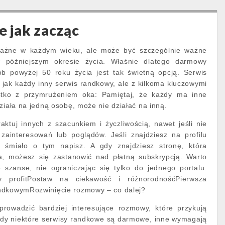
e jak zacząc
ważne w każdym wieku, ale może być szczególnie ważne
 późniejszym okresie życia. Właśnie dlatego darmowy
b powyżej 50 roku życia jest tak świetną opcją. Serwis
jak każdy inny serwis randkowy, ale z kilkoma kluczowymi
ystko z przymrużeniem oka: Pamiętaj, że każdy ma inne
ziała na jedną osobę, może nie działać na inną.
ktuj innych z szacunkiem i życzliwością, nawet jeśli nie
zainteresowań lub poglądów. Jeśli znajdziesz na profilu
 śmiało o tym napisz. A gdy znajdziesz stronę, która
a, możesz się zastanowić nad płatną subskrypcją. Warto
 szanse, nie ograniczając się tylko do jednego portalu.
y profitPostaw na ciekawość i różnorodnośćPierwsza
ndkowymRozwinięcie rozmowy – co dalej?
owadzić bardziej interesujące rozmowy, które przykują
dy niektóre serwisy randkowe są darmowe, inne wymagają