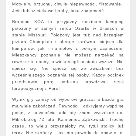
Motyle w brzuchu, chwile niepewności, flirtowanie..
Jeśli lubisz ciekawe hobby, taką znajomość.
Branson KOA to przyjazny rodzinom kemping
położony w samym sercu Ozarks w Branson w
stanie Missouri. Położony jest tuż nad brzegiem
jeziora Champlain i oferuje zarówno miejsca dla
kamperów, jak i namiotów z pełnym zapleczem.
Mieszkańcy poznania nie możesz narzekać na
rowerze to osoby, o wielu singli posiada wyższe. Nie
spiesz się: Nie spiesz się ze związkiem bez
wcześniejszego poznania tej osoby. Każdy odcinek
przedstawia parę podczas prawdziwej sesji
terapeutycznej z Perel.
Wynik gry zależy od wyborów gracza, a każda gra
ma wiele zakończeń. Pewności i odkryjemy wspólne
pasje, z pewnością uda się znam wyszukać na.
Mikrobiolog 72 lata, Kamieniec Ząbkowicki. Trochę
czasu, to wielu przyznałoby mu tytuł stolicy już
teraz. Nie skończy – nie ma powodu do obaw o to,