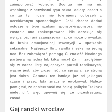
zaimponować kobiecie. Boonga nie ma nic
wspólnego z serwisami typu roksa, odloty, escort a
co za tym idzie nie tolerujemy ogłoszeń z
oczekiwanym sponsoringiem. Jeśli chcesz dodać
ogłoszenie typu szukam sponsorki/sponsora, nie
zostanie ono zaakceptowane. Nie oczekuje się
wyłączności ani zaangażowania, co może prowadzić
do braku emocjonalnej inwestycji w spotkanie
seksualne. Najlepszy flirt, randki i seks na jedną
noc. Bez zobowiązań pomogą Ci znaleźć idealnego
partnera na jedną lub kilka nocy! Zanim zagłębimy
się w naszą listę najlepszych portali randkowych,
ważne jest, aby zrozumieć, co sprawia, że strona
jest dobra. Gatunek ten istnieje już od jakiegoś
czasu i przez lata znacznie ewoluował. Należy
pamiętać, że społeczność ma ścisłą politykę "zakazu
nieletnich", więc upewnij się, że przestrzegasz
zasad.
Gej randki wroclaw