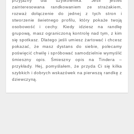
przyjazny dla użytkownika. Jeśli jesteś
zainteresowana randkowaniem ze strażakiem,
rozważ dołączenie do jednej z tych stron i
stworzenie świetnego profilu, który pokaże twoją
osobowość i cechy. Kiedy idziesz na randkę
grupową, masz ograniczoną kontrolę nad tym, z kim
się spotkasz. Dlatego jeśli umiesz żartować i chcesz
pokazać, że masz dystans do siebie, polecamy
poświęcić chwilę i spróbować samodzielnie wymyślić
śmieszny opis. Śmieszny opis na Tindera –
przykłady. Hej, pomyślałem, że przyda Ci się kilka
szybkich i dobrych wskazówek na pierwszą randkę z
dziewczyną.