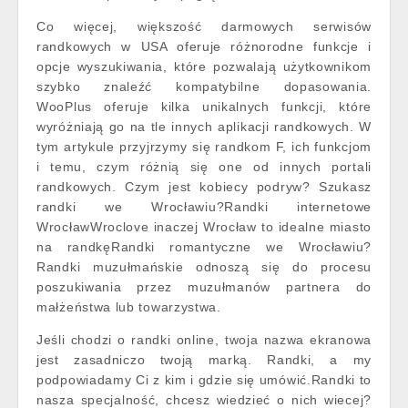
Co więcej, większość darmowych serwisów
randkowych w USA oferuje różnorodne funkcje i
opcje wyszukiwania, które pozwalają użytkownikom
szybko znaleźć kompatybilne dopasowania.
WooPlus oferuje kilka unikalnych funkcji, które
wyróżniają go na tle innych aplikacji randkowych. W
tym artykule przyjrzymy się randkom F, ich funkcjom
i temu, czym różnią się one od innych portali
randkowych. Czym jest kobiecy podryw? Szukasz
randki we Wrocławiu?Randki internetowe
WrocławWroclove inaczej Wrocław to idealne miasto
na randkęRandki romantyczne we Wrocławiu?
Randki muzułmańskie odnoszą się do procesu
poszukiwania przez muzułmanów partnera do
małżeństwa lub towarzystwa.
Jeśli chodzi o randki online, twoja nazwa ekranowa
jest zasadniczo twoją marką. Randki, a my
podpowiadamy Ci z kim i gdzie się umówić.Randki to
nasza specjalność, chcesz wiedzieć o nich wiecej?