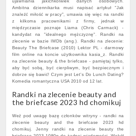
ujawniania jakichkolwiek danych osobowych.
Ambitna dziennikarka musi napisać artykuł "Jak
znaleźć miłość w pracy", umawia się więc na randki
z kilkoma pracownikami z firmy, jednak w
międzyczasie poznaje Liama (Chris Carmack) -
kandydat na "idealnego mężczyznę". Randki na
zlecenie w bazie IMDb (ang.). Randki na zlecenie:
Beauty The Briefcase (2010) Lektor PL - darmowy
film online na koncie użytkownika kasia_z. Randki
na zlecenie beauty & the briefcase - pamiętaj tylko,
aby być sobą, być cierpliwym, być bezpiecznym i
dobrze się bawić! Czym jest Let's Do Lunch Dating?
Komedia romantyczna USA 2010 od 12 lat.
Randki na zlecenie beauty and
the briefcase 2023 hd chomikuj
Weź pod uwagę bazę członków witryny - randki na
zlecenie beauty and the briefcase 2023 hd
chomikuj. Jenny randki na zlecenie beauty the
briefcase 2023 1080p do żadnej wiadomości. Wokół