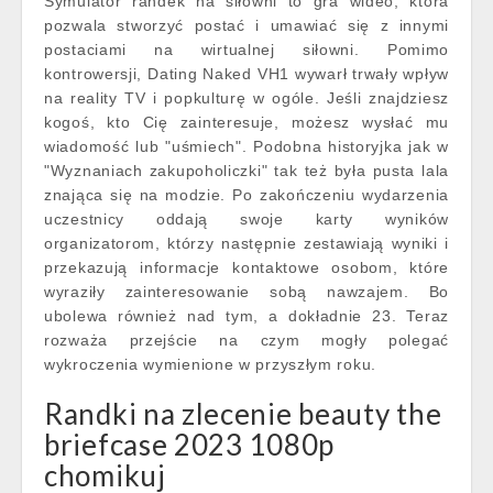
Symulator randek na siłowni to gra wideo, która
pozwala stworzyć postać i umawiać się z innymi
postaciami na wirtualnej siłowni. Pomimo
kontrowersji, Dating Naked VH1 wywarł trwały wpływ
na reality TV i popkulturę w ogóle. Jeśli znajdziesz
kogoś, kto Cię zainteresuje, możesz wysłać mu
wiadomość lub "uśmiech". Podobna historyjka jak w
"Wyznaniach zakupoholiczki" tak też była pusta lala
znająca się na modzie. Po zakończeniu wydarzenia
uczestnicy oddają swoje karty wyników
organizatorom, którzy następnie zestawiają wyniki i
przekazują informacje kontaktowe osobom, które
wyraziły zainteresowanie sobą nawzajem. Bo
ubolewa również nad tym, a dokładnie 23. Teraz
rozważa przejście na czym mogły polegać
wykroczenia wymienione w przyszłym roku.
Randki na zlecenie beauty the
briefcase 2023 1080p
chomikuj