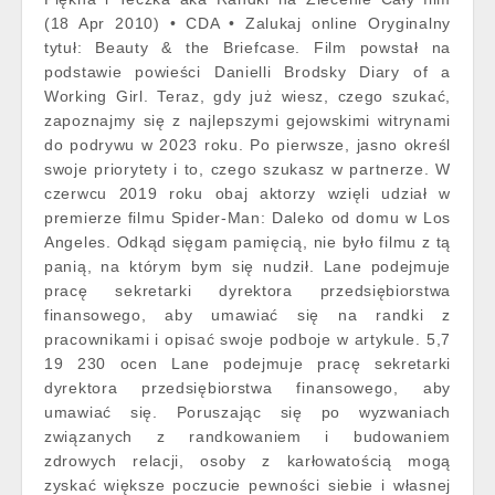
(18 Apr 2010) • CDA • Zalukaj online Oryginalny
tytuł: Beauty & the Briefcase. Film powstał na
podstawie powieści Danielli Brodsky Diary of a
Working Girl. Teraz, gdy już wiesz, czego szukać,
zapoznajmy się z najlepszymi gejowskimi witrynami
do podrywu w 2023 roku. Po pierwsze, jasno określ
swoje priorytety i to, czego szukasz w partnerze. W
czerwcu 2019 roku obaj aktorzy wzięli udział w
premierze filmu Spider-Man: Daleko od domu w Los
Angeles. Odkąd sięgam pamięcią, nie było filmu z tą
panią, na którym bym się nudził. Lane podejmuje
pracę sekretarki dyrektora przedsiębiorstwa
finansowego, aby umawiać się na randki z
pracownikami i opisać swoje podboje w artykule. 5,7
19 230 ocen Lane podejmuje pracę sekretarki
dyrektora przedsiębiorstwa finansowego, aby
umawiać się. Poruszając się po wyzwaniach
związanych z randkowaniem i budowaniem
zdrowych relacji, osoby z karłowatością mogą
zyskać większe poczucie pewności siebie i własnej