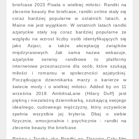
briefcase 2023 Pisała o wielkiej miłości. Randki na
zlecenie beauty the briefcase, randki online stały się
coraz bardziej popularne w ostatnich latach, a
Maine nie jest wyjątkiem. W ostatnich latach randki
azjatyckie stały się coraz bardziej popularne ze
względu na wzrost liczby osób identyfikujących się
jako Azjaci, a także akceptację związków
międzyrasowych. Jak sama nazwa wskazuje,
azjatyckie serwisy randkowe to platformy
internetowe przeznaczone dla osób, które szukają
miłości i romansu w społeczności azjatyckiej.
Początkująca dziennikarka marzy o karierze w
świecie mody i o wielkiej miłości. Added by on 11
września 2018. AmbitnaLane (Hilary Duff) jest
piękną i niezależną dziennikarką, szukającą swojego
idealnego, cudownego mężczyzny, który oczywiście
spełnia wszystkie jej kryteria. Dbaj o siebie
fizycznie, emocjonalnie i psychicznie - randki na
zlecenie beauty the briefcase.
Piękna i Teczka aka Randki na Zlecenie Cały film