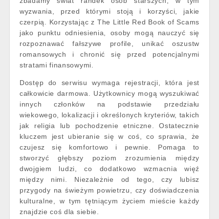
zbadamy świat randek osób starszych, w tym
wyzwania, przed którymi stoją i korzyści, jakie
czerpią. Korzystając z The Little Red Book of Scams
jako punktu odniesienia, osoby mogą nauczyć się
rozpoznawać fałszywe profile, unikać oszustw
romansowych i chronić się przed potencjalnymi
stratami finansowymi.
Dostęp do serwisu wymaga rejestracji, która jest
całkowicie darmowa. Użytkownicy mogą wyszukiwać
innych członków na podstawie przedziału
wiekowego, lokalizacji i określonych kryteriów, takich
jak religia lub pochodzenie etniczne. Ostatecznie
kluczem jest ubieranie się w coś, co sprawia, że
czujesz się komfortowo i pewnie. Pomaga to
stworzyć głębszy poziom zrozumienia między
dwojgiem ludzi, co dodatkowo wzmacnia więź
między nimi. Niezależnie od tego, czy lubisz
przygody na świeżym powietrzu, czy doświadczenia
kulturalne, w tym tętniącym życiem mieście każdy
znajdzie coś dla siebie.