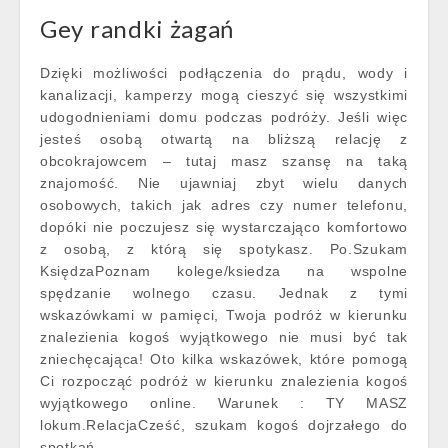
Gey randki żagań
Dzięki możliwości podłączenia do prądu, wody i
kanalizacji, kamperzy mogą cieszyć się wszystkimi
udogodnieniami domu podczas podróży. Jeśli więc
jesteś osobą otwartą na bliższą relację z
obcokrajowcem – tutaj masz szansę na taką
znajomość. Nie ujawniaj zbyt wielu danych
osobowych, takich jak adres czy numer telefonu,
dopóki nie poczujesz się wystarczająco komfortowo
z osobą, z którą się spotykasz. Po.Szukam
KsiędzaPoznam kolege/ksiedza na wspolne
spędzanie wolnego czasu. Jednak z tymi
wskazówkami w pamięci, Twoja podróż w kierunku
znalezienia kogoś wyjątkowego nie musi być tak
zniechęcająca! Oto kilka wskazówek, które pomogą
Ci rozpocząć podróż w kierunku znalezienia kogoś
wyjątkowego online. Warunek : TY MASZ
lokum.RelacjaCześć, szukam kogoś dojrzałego do
spotkań.