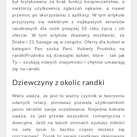
był krytykowany za brak funkcji bezpieczeństwa, a
niektórzy użytkownicy zgłaszali nękanie, a nawet
przemoc po skorzystaniu z aplikacji. W tym artykule
przyjrzymy się niektórym z najlepszych serwisów
randkowych dla osób powyżej 55 roku życia i ich
ofercie. W tym artykule zbadamy możliwość, że
Drake i 21 Savage są w związku. Oferty dla kobiet w
kategorii Pan szuka Pani. Kobiety Prudniku na
randkiPrudniku są dziesiątki kobiet, które - tak jak
Ty – szukają nowych znajomości i chętnie umawiają
się na randki.
Dziewczyny z okolic randki
Wielu uważa, że jest to ważny czynnik w tworzeniu
udanych relacji, ponieważ pozwala użytkownikom
jasno określić swoje oczekiwania. Niejedna kobieta
uważa, że jest przede wszystkim: romantyczna i
dowcipna. Jeśli na takich stronach szukasz miłości
na całe życie to bardzo często możesz się
rozczarować. Zoosk to serwis randkowy skierowany