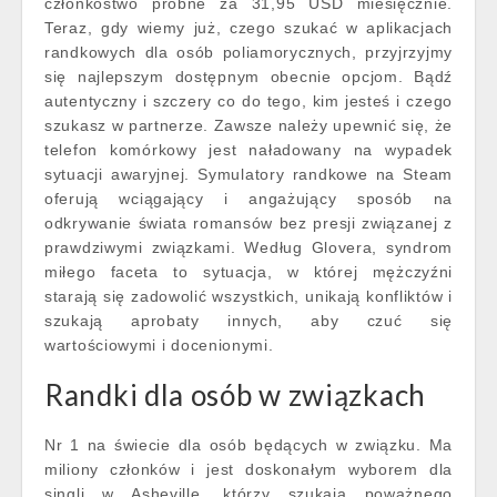
członkostwo próbne za 31,95 USD miesięcznie.
Teraz, gdy wiemy już, czego szukać w aplikacjach
randkowych dla osób poliamorycznych, przyjrzyjmy
się najlepszym dostępnym obecnie opcjom. Bądź
autentyczny i szczery co do tego, kim jesteś i czego
szukasz w partnerze. Zawsze należy upewnić się, że
telefon komórkowy jest naładowany na wypadek
sytuacji awaryjnej. Symulatory randkowe na Steam
oferują wciągający i angażujący sposób na
odkrywanie świata romansów bez presji związanej z
prawdziwymi związkami. Według Glovera, syndrom
miłego faceta to sytuacja, w której mężczyźni
starają się zadowolić wszystkich, unikają konfliktów i
szukają aprobaty innych, aby czuć się
wartościowymi i docenionymi.
Randki dla osób w związkach
Nr 1 na świecie dla osób będących w związku. Ma
miliony członków i jest doskonałym wyborem dla
singli w Asheville, którzy szukają poważnego