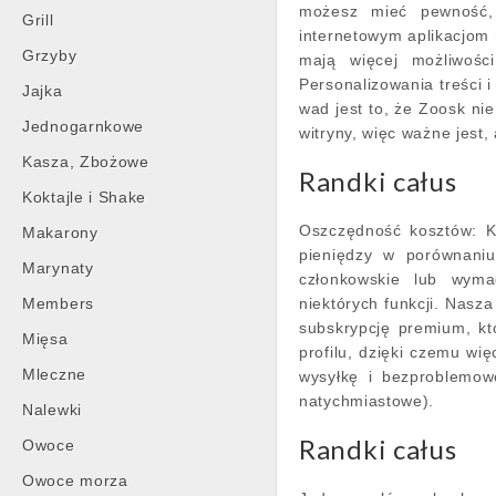
możesz mieć pewność, 
Grill
internetowym aplikacjom
Grzyby
mają więcej możliwości
Personalizowania treści i
Jajka
wad jest to, że Zoosk nie
Jednogarnkowe
witryny, więc ważne jest
Kasza, Zbożowe
Randki całus
Koktajle i Shake
Oszczędność kosztów: K
Makarony
pieniędzy w porównaniu
Marynaty
członkowskie lub wym
Members
niektórych funkcji. Nasza
subskrypcję premium, kt
Mięsa
profilu, dzięki czemu wi
Mleczne
wysyłkę i bezproblemow
natychmiastowe).
Nalewki
Randki całus
Owoce
Owoce morza