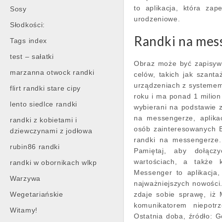
to aplikacja, która za
Sosy
urodzeniowe.
Słodkości:
Randki na mes
Tags index
test – sałatki
Obraz może być zapisywa
marzanna otwock randki
celów, takich jak szant
urządzeniach z systemem i
flirt randki stare cipy
roku i ma ponad 1 milio
lento siedlce randki
wybierani na podstawie za
na messengerze, aplika
randki z kobietami i
osób zainteresowanych B
dziewczynami z jodłowa
randki na messengerze.
rubin86 randki
Pamiętaj, aby dołącz
wartościach, a także 
randki w obornikach wlkp
Messenger to aplikacja,
Warzywa
najważniejszych nowośc
Wegetariańskie
zdaje sobie sprawę, iż 
komunikatorem niepot
Witamy!
Ostatnia doba, źródło: 