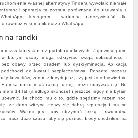
ruchomienie własnej alternatywy Tindera wywołało niemałe
onferencji operacja ta została porównana do usuwania z
k.WhatsApp, Instagram i wirtualna rzeczywistość dla
ię również w komunikatorze WhatsApp.
m na randki
podczas korzystania z portali randkowych. Zapewniają one
, w którym osoby mogą odkrywać swoją seksualność i
bez obawy przed osądem lub dyskryminacją. Aplikacja
podchodzi do kwestii bezpieczeństwa. Ponadto możesz
h użytkowników, zanim zdecydujesz, czy jest to odpowiednie
. Randka może mieć różną formę, może odbywać się. No
ja mam 14 lat (niedługo skończę) i jeszcze nigdy nie bylam
 upewnić, że chodzi mu o to, gdzie spędzimy razem noc.
ię, że dana witryna cieszy się dobrą reputacją i ma na
kcesów. Ważne jest, aby utrzymać lekką i swobodną
, że masz dużo czasu, aby się poznać, kiedy chodziłem na