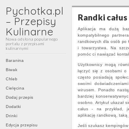
Pychotka.pl
Randki całus
– Przepisy
Kulinarne
Aplikacja ma dużą baz
kompatybilnego partner
Nowa odsłona popularnego
randkowych dla osób po 60
portalu z przepisami
i towarzystwa. Na szcz
kulinarnymi
pomóc ci nawiązać kontak
Main
Skip
Baranina
Użytkownicy mogą równie
menu
to
Biwak
łączyć się z osobami o
content
często posiadają społec
Chleb
swoimi doświadczeniam
Cielęcina
wirusem. Ponadto nastą
bardziej konserwatywnyc
Dodaj przepis
osobno. Artykuł ukazał s
Dodatki
całus - na przykład, 
aplikację randkową, taką
Drinki
Edycja przepisu
Jeśli szukasz kempingów