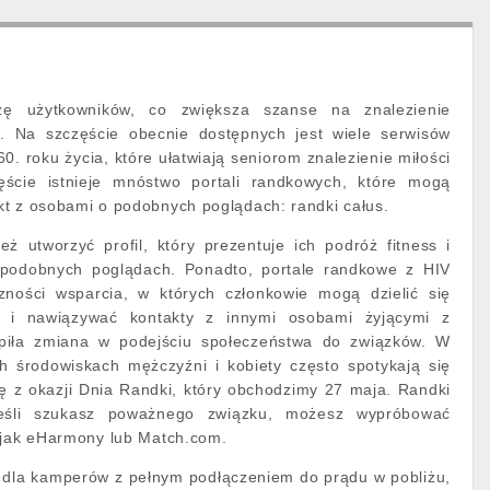
ę użytkowników, co zwiększa szanse na znalezienie
a. Na szczęście obecnie dostępnych jest wiele serwisów
. roku życia, które ułatwiają seniorom znalezienie miłości
ęście istnieje mnóstwo portali randkowych, które mogą
t z osobami o podobnych poglądach: randki całus.
ż utworzyć profil, który prezentuje ich podróż fitness i
 podobnych poglądach. Ponadto, portale randkowe z HIV
zności wsparcia, w których członkowie mogą dzielić się
i i nawiązywać kontakty z innymi osobami żyjącymi z
piła zmiana w podejściu społeczeństwa do związków. W
h środowiskach mężczyźni i kobiety często spotykają się
ię z okazji Dnia Randki, który obchodzimy 27 maja. Randki
jeśli szukasz poważnego związku, możesz wypróbować
 jak eHarmony lub Match.com.
 dla kamperów z pełnym podłączeniem do prądu w pobliżu,