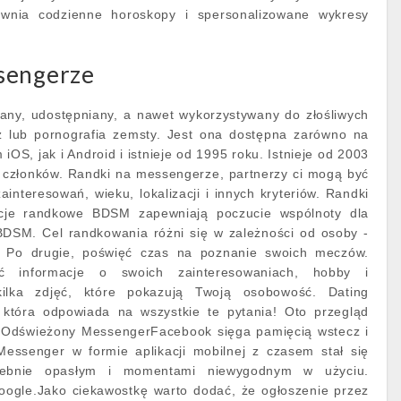
pewnia codzienne horoskopy i spersonalizowane wykresy
sengerze
ny, udostępniany, a nawet wykorzystywany do złośliwych
aż lub pornografia zemsty. Jest ona dostępna zarówno na
OS, jak i Android i istnieje od 1995 roku. Istnieje od 2003
n członków. Randki na messengerze, partnerzy ci mogą być
interesowań, wieku, lokalizacji i innych kryteriów. Randki
cje randkowe BDSM zapewniają poczucie wspólnoty dla
DSM. Cel randkowania różni się w zależności od osoby -
 Po drugie, poświęć czas na poznanie swoich meczów.
yć informacje o swoich zainteresowaniach, hobby i
kilka zdjęć, które pokazują Twoją osobowość. Dating
 która odpowiada na wszystkie te pytania! Oto przegląd
i.Odświeżony MessengerFacebook sięga pamięcią wstecz i
Messenger w formie aplikacji mobilnej z czasem stał się
rzebnie opasłym i momentami niewygodnym w użyciu.
Google.Jako ciekawostkę warto dodać, że ogłoszenie przez