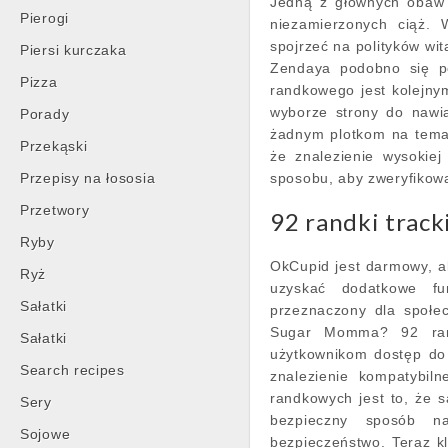
Jedną z głównych obaw j
Pierogi
niezamierzonych ciąż.
spojrzeć na polityków wit
Piersi kurczaka
Zendaya podobno się pol
Pizza
randkowego jest kolejny
wyborze strony do nawiąz
Porady
żadnym plotkom na tema
Przekąski
że znalezienie wysokie
Przepisy na łososia
sposobu, aby zweryfikow
Przetwory
92 randki track
Ryby
OkCupid jest darmowy, a
Ryż
uzyskać dodatkowe f
Sałatki
przeznaczony dla społe
Sugar Momma? 92 rand
Sałatki
użytkownikom dostęp do
Search recipes
znalezienie kompatybil
randkowych jest to, że 
Sery
bezpieczny sposób n
Sojowe
bezpieczeństwo. Teraz kl