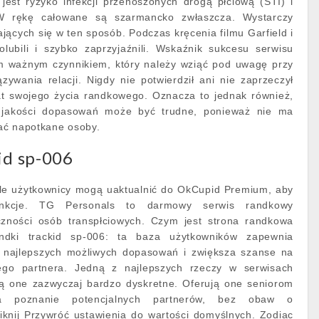
est ryzyko infekcji przenoszonych drogą płciową (STI) i
 W rękę całowane są szarmancko zwłaszcza. Wystarczy
ających się w ten sposób. Podczas kręcenia filmu Garfield i
ubili i szybko zaprzyjaźnili. Wskaźnik sukcesu serwisu
m ważnym czynnikiem, który należy wziąć pod uwagę przy
ywania relacji. Nigdy nie potwierdził ani nie zaprzeczył
t swojego życia randkowego. Oznacza to jednak również,
j jakości dopasowań może być trudne, ponieważ nie ma
ać napotkane osoby.
id sp-006
le użytkownicy mogą uaktualnić do OkCupid Premium, aby
unkcje. TG Personals to darmowy serwis randkowy
czności osób transpłciowych. Czym jest strona randkowa
ki trackid sp-006: ta baza użytkowników zapewnia
 najlepszych możliwych dopasowań i zwiększa szanse na
nego partnera. Jedną z najlepszych rzeczy w serwisach
są one zazwyczaj bardzo dyskretne. Oferują one seniorom
a poznanie potencjalnych partnerów, bez obaw o
iknij Przywróć ustawienia do wartości domyślnych. Zodiac