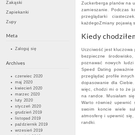
Zakąski
Zuckerberga planów na u
zamieszanie. Podczas k
Zapiekanki
przeglądarki ciastecze
Zupy
każdegoZmiany pojawią s
Kiedy chodziłe
Meta
Zaloguj się
Uczciwość jest kluczowa 
bezpieczne środowisko
Archives
poznawać nowych ludzi 
Speed Dating poważnie 
przeglądać profile innyc
czerwiec 2020
maj 2020
dopasowanie dla Ciebie
kwiecień 2020
więc, chodzi mi o to że 
marzec 2020
na randce. Musiałam się
luty 2020
Warto również upewnić s
styczeń 2020
swoim koncie wiele su
grudzień 2019
atmosferę i upewnić się
listopad 2019
randki.
październik 2019
wrzesień 2019