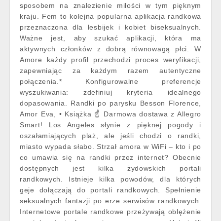
sposobem na znalezienie miłości w tym pięknym
kraju. Fem to kolejna popularna aplikacja randkowa
przeznaczona dla lesbijek i kobiet biseksualnych.
Ważne jest, aby szukać aplikacji, która ma
aktywnych członków z dobrą równowagą płci. W
Amore każdy profil przechodzi proces weryfikacji,
zapewniając za każdym razem autentyczne
połączenia.* Konfigurowalne preferencje
wyszukiwania: zdefiniuj kryteria idealnego
dopasowania. Randki po parysku Besson Florence,
Amor Eva, • Książka ☝ Darmowa dostawa z Allegro
Smart! Los Angeles słynie z pięknej pogody i
oszałamiających plaż, ale jeśli chodzi o randki,
miasto wypada słabo. Strzał amora w WiFi – kto i po
co umawia się na randki przez internet? Obecnie
dostępnych jest kilka żydowskich portali
randkowych. Istnieje kilka powodów, dla których
geje dołączają do portali randkowych. Spełnienie
seksualnych fantazji po erze serwisów randkowych.
Internetowe portale randkowe przeżywają oblężenie